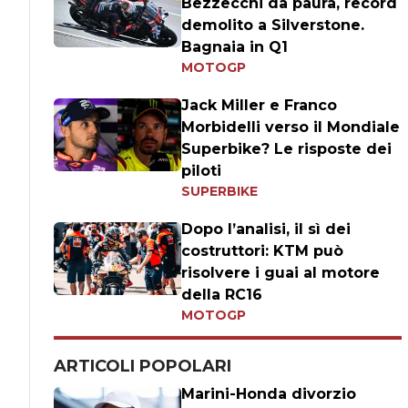
Bezzecchi da paura, record
demolito a Silverstone.
Bagnaia in Q1
MOTOGP
Jack Miller e Franco
Morbidelli verso il Mondiale
Superbike? Le risposte dei
piloti
SUPERBIKE
Dopo l’analisi, il sì dei
costruttori: KTM può
risolvere i guai al motore
della RC16
MOTOGP
ARTICOLI POPOLARI
Marini-Honda divorzio