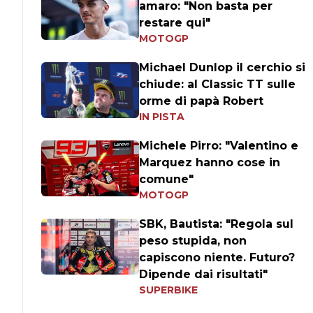
amaro: "Non basta per
restare qui"
MOTOGP
Michael Dunlop il cerchio si
chiude: al Classic TT sulle
orme di papà Robert
IN PISTA
Michele Pirro: "Valentino e
Marquez hanno cose in
comune"
MOTOGP
SBK, Bautista: "Regola sul
peso stupida, non
capiscono niente. Futuro?
Dipende dai risultati"
SUPERBIKE