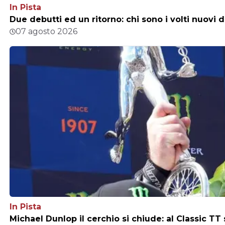
In Pista
Due debutti ed un ritorno: chi sono i volti nuovi 
07 agosto 2026
In Pista
Michael Dunlop il cerchio si chiude: al Classic TT