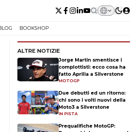
BLOG
BOOKSHOP
ALTRE NOTIZIE
Jorge Martin smentisce i
complottisti: ecco cosa ha
fatto Aprilia a Silverstone
MOTOGP
Due debutti ed un ritorno:
chi sono i volti nuovi della
Moto3 a Silverstone
IN PISTA
Prequalifiche MotoGP: