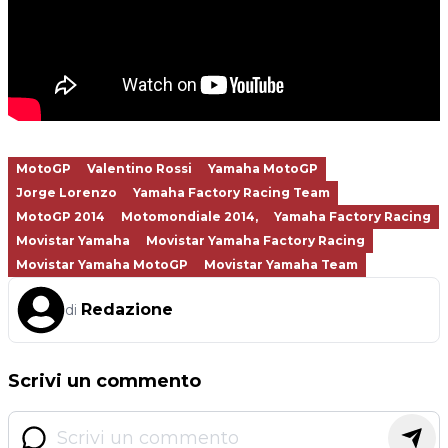
MotoGP
Valentino Rossi
Yamaha MotoGP
Jorge Lorenzo
Yamaha Factory Racing Team
MotoGP 2014
Motomondiale 2014,
Yamaha Factory Racing
Movistar Yamaha
Movistar Yamaha Factory Racing
Movistar Yamaha MotoGP
Movistar Yamaha Team
Redazione
di
Scrivi un commento