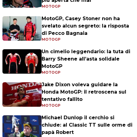
più aperta che mai
MOTOGP
MotoGP, Casey Stoner non ha
svelato alcun segreto: la risposta
di Pecco Bagnaia
MOTOGP
Un cimelio leggendario: la tuta di
Barry Sheene all’asta solidale
MotoGP
MOTOGP
Jake Dixon voleva guidare la
Honda MotoGP: il retroscena sul
tentativo fallito
MOTOGP
Michael Dunlop il cerchio si
chiude: al Classic TT sulle orme di
papà Robert