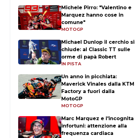
Michele Pirro: "Valentino e
Marquez hanno cose in
comune"
MOTOGP
Michael Dunlop il cerchio si
chiude: al Classic TT sulle
orme di papà Robert
IN PISTA
Un anno in picchiata:
Maverick Vinales dalla KTM
Factory a fuori dalla
MotoGP
MOTOGP
Marc Marquez e l'incognita
infortuni: attenzione alla
frequenza cardiaca