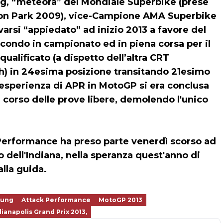
ng
, “meteora” del Mondiale Superbike (prese
gton Park 2009), vice-Campione AMA Superbike
varsi “appiedato” ad inizio 2013 a favore del
ondo in campionato ed in piena corsa per il
qualificato (a dispetto dell’altra CRT
h) in 24esima posizione transitando 21esimo
a esperienza di APR in MotoGP si era conclusa
l corso delle prove libere, demolendo l'unico
Performance ha preso parte venerdì scorso ad
o dell'Indiana, nella speranza quest'anno di
alla guida.
oung
Attack Performance
MotoGP 2013
dianapolis Grand Prix 2013,