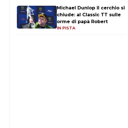
Michael Dunlop il cerchio si
chiude: al Classic TT sulle
orme di papà Robert
IN PISTA