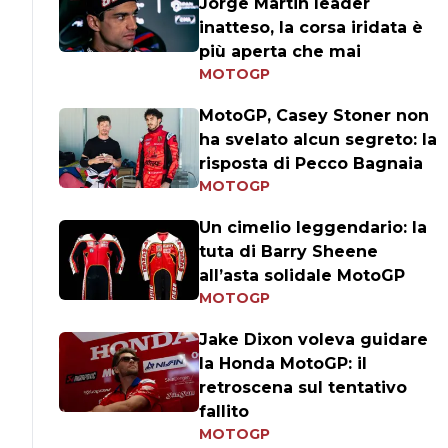
Jorge Martin leader
inatteso, la corsa iridata è
più aperta che mai
MOTOGP
MotoGP, Casey Stoner non
ha svelato alcun segreto: la
risposta di Pecco Bagnaia
MOTOGP
Un cimelio leggendario: la
tuta di Barry Sheene
all’asta solidale MotoGP
MOTOGP
Jake Dixon voleva guidare
la Honda MotoGP: il
retroscena sul tentativo
fallito
MOTOGP