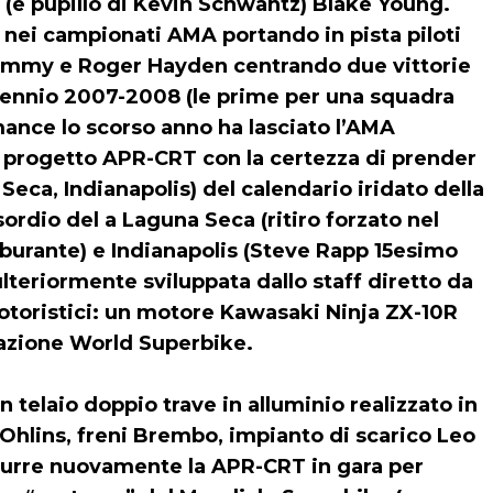
(e pupillo di Kevin Schwantz) Blake Young.
nei campionati AMA portando in pista piloti
 Tommy e Roger Hayden centrando due vittorie
biennio 2007-2008 (le prime per una squadra
rmance lo scorso anno ha lasciato l’AMA
 progetto APR-CRT con la certezza di prender
Seca, Indianapolis) del calendario iridato della
sordio del a Laguna Seca (ritiro forzato nel
urante) e Indianapolis (Steve Rapp 15esimo
ulteriormente sviluppata dallo staff diretto da
otoristici: un motore Kawasaki Ninja ZX-10R
vazione World Superbike.
 telaio doppio trave in alluminio realizzato in
Ohlins, freni Brembo, impianto di scarico Leo
durre nuovamente la APR-CRT in gara per