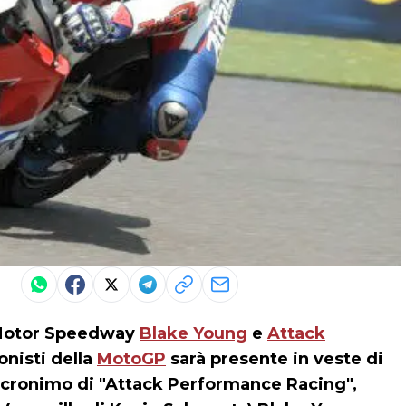
s Motor Speedway
Blake Young
e
Attack
onisti della
MotoGP
sarà presente in veste di
acronimo di "Attack Performance Racing",