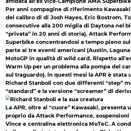
affidata all’ex vice-Campione AMA Superbike 
Per anni compagine di riferimento Kawasaki 
del calibro di di Josh Hayes, Eric Bostrom,
consecutive alla 200 miglia di Daytona nel 
“privata” in 20 anni di storia), Attack Perfo
Superbike concentrandosi a tempo pieno sul
parte ai tre eventi americani (Austin, Laguna 
MotoGP in qualità di wild card. Rispetto all’e
Warm Up per un problema alla pompa del carb
sul traguardo), in questi mesi la APR è stata 
Richard Stanboli con due differenti “step” m
“standard” e la versione “screamer” di deri
La APR, oltre al “cuore” Kawasaki, presenta un
proprio da Attack Performance, sospensioni 
Vince e centralina elettronica MoTeC. A con