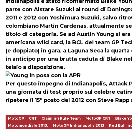
Indianapolis è stato riconfermato
Blake You
parte con Alstare Suzuki al round di Donin
2011 e 2012 con Yoshimura Suzuki, salvo ritro
colombiano Martin Cardenas, attualmente sec
titolo di categoria. Se ad Austin Young si era 
americana wild card, la BCL del team GP Tec
(e doppiato) in gara, a Laguna Seca la quart
in anticipo per una brutta caduta di Blake ne
telaio a disposizione.
Per questo impegno di Indianapolis, Attack 
una giornata di test proprio sul celebre catin
ripetere il 15° posto del 2012 con Steve Rapp 
MotoGP
CRT
Claiming Rule Team
MotoGP CRT
Blake Y
Motomondiale 2013,
MotoGP Indianapolis 2013
Red Bull In