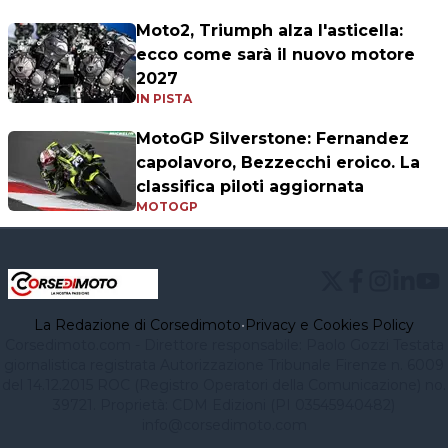
Moto2, Triumph alza l'asticella:
ecco come sarà il nuovo motore
2027
IN PISTA
MotoGP Silverstone: Fernandez
capolavoro, Bezzecchi eroico. La
classifica piloti aggiornata
MOTOGP
La Redazione di Corsedimoto
•
Privacy e Cookies Policy
Corsedimoto.com - Direttore responsabile: Paolo Gozzi Testata
giornalistica registrata Autorizzazione Tribunale Firenze n. 6009
del 14.12.2015 ROC (Registro Operatori della Comunicazione) no.
39721. Proprietà: CDM Edizioni (PI 03545940482)
info@corsedimoto.com