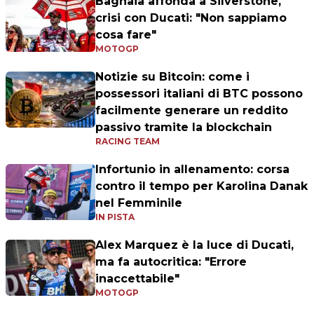
Bagnaia affonda a Silverstone,
crisi con Ducati: "Non sappiamo
cosa fare"
MOTOGP
Notizie su Bitcoin: come i
possessori italiani di BTC possono
facilmente generare un reddito
passivo tramite la blockchain
RACING TEAM
Infortunio in allenamento: corsa
contro il tempo per Karolina Danak
nel Femminile
IN PISTA
Alex Marquez è la luce di Ducati,
ma fa autocritica: "Errore
inaccettabile"
MOTOGP