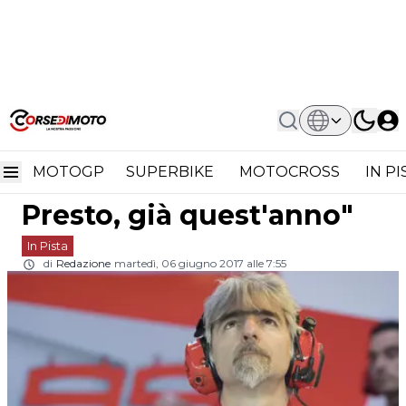
Home
In Pista
MotoGP Luigi Dall'Igna "Vincere Con
MotoGP Luigi Dall'Igna
Lorenzo? Presto, Già Quest'anno"
MOTOGP
SUPERBIKE
MOTOCROSS
IN P
"Vincere con Lorenzo?
Presto, già quest'anno"
In Pista
di
Redazione
martedì, 06 giugno 2017 alle 7:55