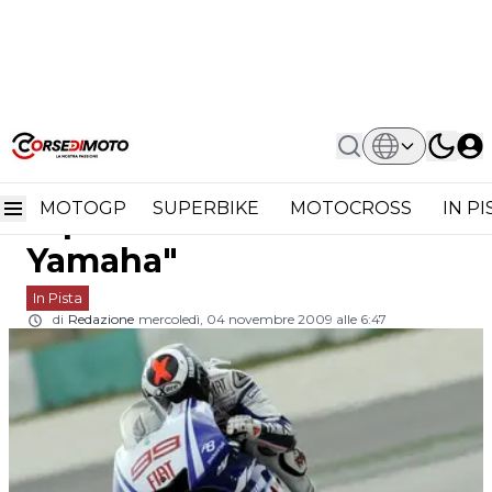
Home
In Pista
MotoGP: Jorge Lorenzo "Spero Di
MotoGP: Jorge Lorenzo
Continuare Con Yamaha"
MOTOGP
SUPERBIKE
MOTOCROSS
IN P
"Spero di continuare con
Yamaha"
In Pista
di
Redazione
mercoledì, 04 novembre 2009 alle 6:47