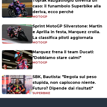
Toprak Razgatlioglu diventa un
caso: il funambolo Superbike alla
deriva, ecco perché
MOTOGP
Sprint MotoGP Silverstone: Martin
e Aprilia in festa, Marquez crolla.
La classifica piloti aggiornata
MOTOGP
Marquez frena il team Ducati:
"Dobbiamo stare calmi"
MOTOGP
SBK, Bautista: "Regola sul peso
stupida, non capiscono niente.
Futuro? Dipende dai risultati"
SUPERBIKE