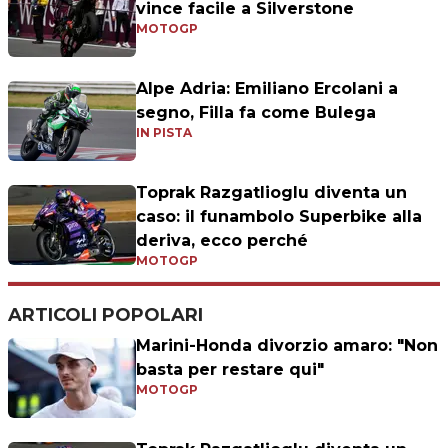
vince facile a Silverstone
MOTOGP
Alpe Adria: Emiliano Ercolani a
segno, Filla fa come Bulega
IN PISTA
Toprak Razgatlioglu diventa un
caso: il funambolo Superbike alla
deriva, ecco perché
MOTOGP
ARTICOLI POPOLARI
Marini-Honda divorzio amaro: "Non
basta per restare qui"
MOTOGP