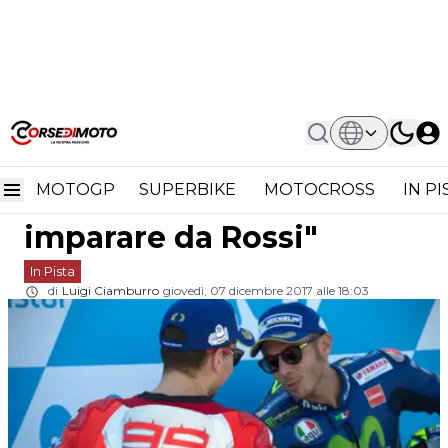
Home
In Pista
MotoGP: Jorge Lorenzo Si Confessa In
MotoGP: Jorge Lorenzo si
TV "Cerco Di Imparare Da Rossi"
MOTOGP
SUPERBIKE
MOTOCROSS
IN P
confessa in TV "Cerco di
imparare da Rossi"
In Pista
di
Luigi Ciamburro
giovedì, 07 dicembre 2017 alle 18:03