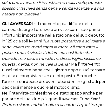
soldi che avevamo li investivamo nella moto, questo
spesso ci lasciava senza cena e senza vacanze e a mia
madre non piaceva”.
GLI AVVERSARI -
Il momento più difficile della
carriera di Jorge Lorenzo è arrivato con il suo primo
infortunio importante nella stagione del suo debutto
in 125 cc a soli 14 anni. "
La ruota posteriore è scivolata e
sono volato tre metri sopra la moto. Mi sono rotto il
polso e una clavicola. Il dolore era così forte che
quando mio padre mi vide mi disse: Figlio, lasciamo
questa merda, non ne vale la pena”.
Ma l’intervento
riuscì talmente bene che il giorno dopo riuscì tornare
in pista e conquistare un quinto posto. Era anche
l’anno in cui decise di dover abbandonare gli studi per
dedicarsi mente e cuore al motociclismo.
Nell’intervista-confessione c’è stato spazio anche per
parlare dei suoi due più grandi avversari. "
Con Dani
Pedrosa siamo andati molto d'accordo. A quel tempo