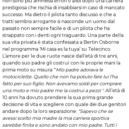
non sono più ammessi errori o alibi dopo una carriera
prestigiosa che rischia di insabbiarsi in caso di mancato
successo. Ma dietro il pilota tanto discusso e che a
tratti sembra arrogante si nasconde un uomo dal
passato non sempre facile e di un pilota che ha
strappato con i denti ogni traguardo. Una parte della
sua vita privata è stata confessata a Bertin Osborne
nel programma ‘Mi casa es la tuya’ su Telecinco.
L’amore per le due ruote nasce dall’età di tre anni,
quando suo padre gli costruì con le proprie mani la
prima moto su misura: "
Mio padre adorava le
motociclette. Quello che non ha potuto fare lui l’ha
fatto per suo figlio. Non avevamo soldi per comprare
una moto e mio padre me la costruì a pezzi ".
All’età di
10 anni ha dovuto prendere la sua prima grande
decisione di vita e scegliere con quale dei due genitori
andare dopo la loro separazione:
“Sapevo che se
avessi scelto mia madre la mia carriera sportiva
sarebbe finita e sono andato con mio padre. Tutti i