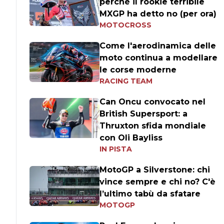
perché il rookie terribile
MXGP ha detto no (per ora)
MOTOCROSS
Come l'aerodinamica delle
moto continua a modellare
le corse moderne
RACING TEAM
Can Oncu convocato nel
British Supersport: a
Thruxton sfida mondiale
con Oli Bayliss
IN PISTA
MotoGP a Silverstone: chi
vince sempre e chi no? C'è
l’ultimo tabù da sfatare
MOTOGP