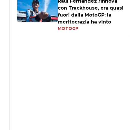
Raul Fernandez rinnova
con Trackhouse, era quasi
fuori dalla MotoGP: la
meritocrazia ha vinto
MOTOGP