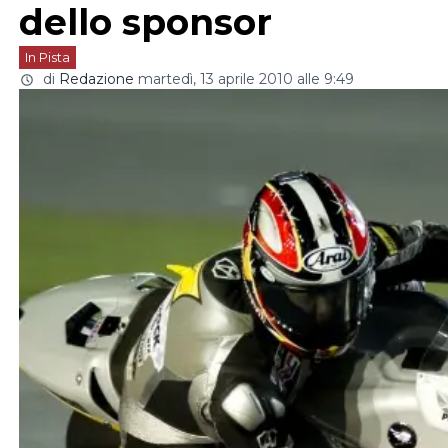
dello sponsor
In Pista
di
Redazione
martedì, 13 aprile 2010 alle 9:49