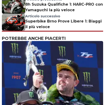
8h Suzuka Qualifiche 1: HARC-PRO con
Yamaguchi la più veloce
Articolo successivo
Superbike Brno Prove Libere 1: Biaggi
il più veloce
POTREBBE ANCHE PIACERTI