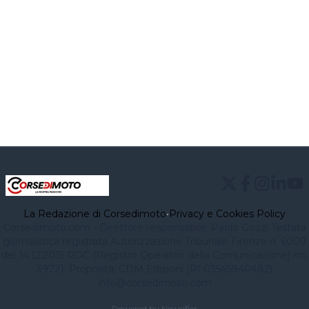
La Redazione di Corsedimoto
•
Privacy e Cookies Policy
Corsedimoto.com - Direttore responsabile: Paolo Gozzi Testata
giornalistica registrata Autorizzazione Tribunale Firenze n. 6009
del 14.12.2015 ROC (Registro Operatori della Comunicazione) no.
39721. Proprietà: CDM Edizioni (PI 03545940482)
info@corsedimoto.com
Powered by Newsifier