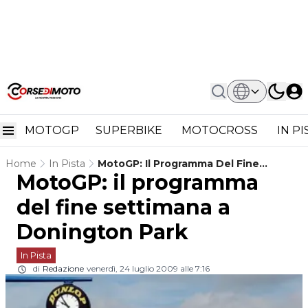
MOTOGP
SUPERBIKE
MOTOCROSS
IN P
Home
In Pista
MotoGP: Il Programma Del Fine
MotoGP: il programma
Settimana A Donington Park
del fine settimana a
Donington Park
In Pista
di
Redazione
venerdì, 24 luglio 2009 alle 7:16