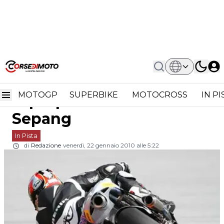
Home
In Pista
MotoGP: Hiroshi Aoyama Si Prepara Ai
MotoGP: Hiroshi Aoyama
Test Di Sepang
MOTOGP
SUPERBIKE
MOTOCROSS
IN P
si prepara ai test di
Sepang
In Pista
di
Redazione
venerdì, 22 gennaio 2010 alle 5:22