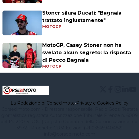
Stoner silura Ducati: "Bagnaia
trattato ingiustamente"
MOTOGP
MotoGP, Casey Stoner non ha
svelato alcun segreto: la risposta
di Pecco Bagnaia
MOTOGP
La Redazione di Corsedimoto
•
Privacy e Cookies Policy
Corsedimoto.com - Direttore responsabile: Paolo Gozzi Testata
giornalistica registrata Autorizzazione Tribunale Firenze n. 6009
del 14.12.2015 ROC (Registro Operatori della Comunicazione) no.
39721. Proprietà: CDM Edizioni (PI 03545940482)
info@corsedimoto.com