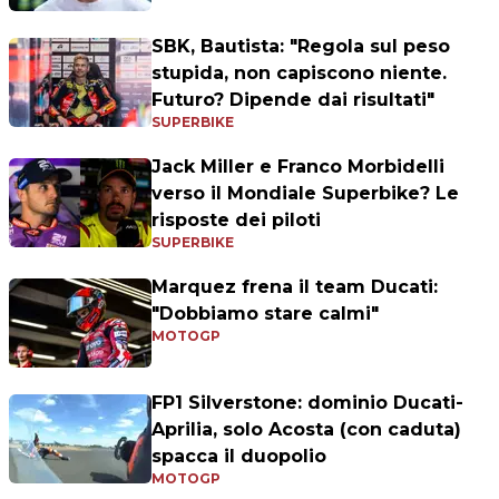
SBK, Bautista: "Regola sul peso
stupida, non capiscono niente.
Futuro? Dipende dai risultati"
SUPERBIKE
Jack Miller e Franco Morbidelli
verso il Mondiale Superbike? Le
risposte dei piloti
SUPERBIKE
Marquez frena il team Ducati:
"Dobbiamo stare calmi"
MOTOGP
FP1 Silverstone: dominio Ducati-
Aprilia, solo Acosta (con caduta)
spacca il duopolio
MOTOGP