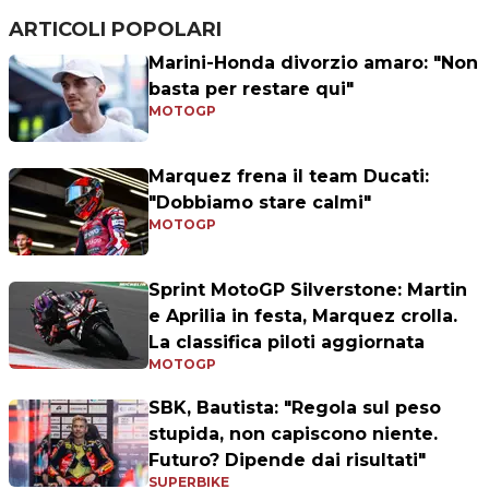
ARTICOLI POPOLARI
Marini-Honda divorzio amaro: "Non
basta per restare qui"
MOTOGP
Marquez frena il team Ducati:
"Dobbiamo stare calmi"
MOTOGP
Sprint MotoGP Silverstone: Martin
e Aprilia in festa, Marquez crolla.
La classifica piloti aggiornata
MOTOGP
SBK, Bautista: "Regola sul peso
stupida, non capiscono niente.
Futuro? Dipende dai risultati"
SUPERBIKE