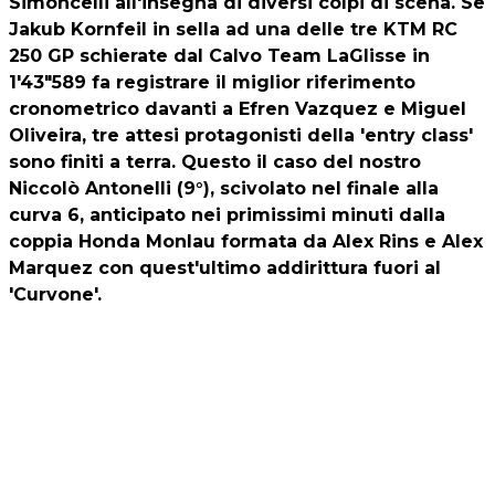
Simoncelli all'insegna di diversi colpi di scena. Se
Jakub Kornfeil in sella ad una delle tre KTM RC
250 GP schierate dal Calvo Team LaGlisse in
1'43"589 fa registrare il miglior riferimento
cronometrico davanti a Efren Vazquez e Miguel
Oliveira, tre attesi protagonisti della 'entry class'
sono finiti a terra. Questo il caso del nostro
Niccolò Antonelli (9°), scivolato nel finale alla
curva 6, anticipato nei primissimi minuti dalla
coppia Honda Monlau formata da Alex Rins e Alex
Marquez con quest'ultimo addirittura fuori al
'Curvone'.