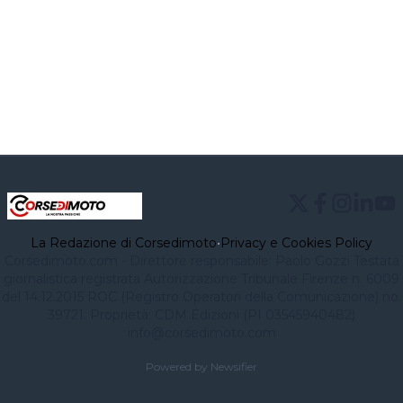
La Redazione di Corsedimoto
•
Privacy e Cookies Policy
Corsedimoto.com - Direttore responsabile: Paolo Gozzi Testata
giornalistica registrata Autorizzazione Tribunale Firenze n. 6009
del 14.12.2015 ROC (Registro Operatori della Comunicazione) no.
39721. Proprietà: CDM Edizioni (PI 03545940482)
info@corsedimoto.com
Powered by Newsifier