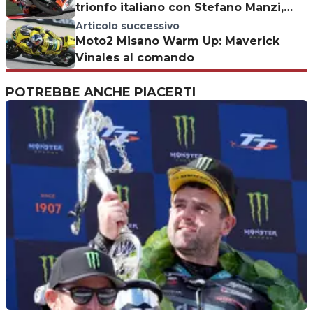
trionfo italiano con Stefano Manzi,
Pagliani 2°
Articolo successivo
Moto2 Misano Warm Up: Maverick
Vinales al comando
POTREBBE ANCHE PIACERTI