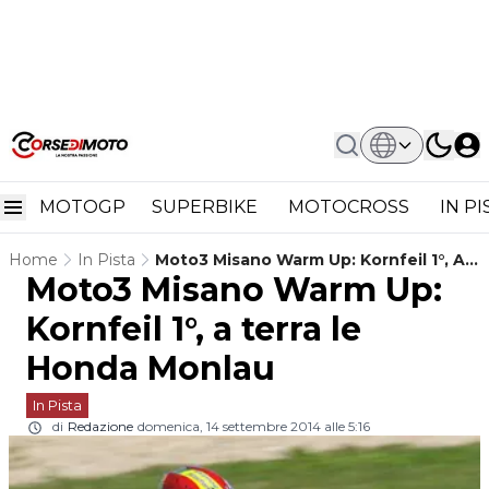
MOTOGP
SUPERBIKE
MOTOCROSS
IN P
Home
In Pista
Moto3 Misano Warm Up: Kornfeil 1°, A
Moto3 Misano Warm Up:
Terra Le Honda Monlau
Kornfeil 1°, a terra le
Honda Monlau
In Pista
di
Redazione
domenica, 14 settembre 2014 alle 5:16