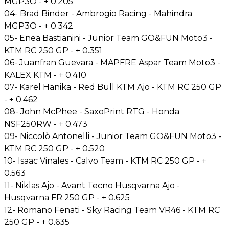
MGP3O - + 0.205
04- Brad Binder - Ambrogio Racing - Mahindra
MGP3O - + 0.342
05- Enea Bastianini - Junior Team GO&FUN Moto3 -
KTM RC 250 GP - + 0.351
06- Juanfran Guevara - MAPFRE Aspar Team Moto3 -
KALEX KTM - + 0.410
07- Karel Hanika - Red Bull KTM Ajo - KTM RC 250 GP
- + 0.462
08- John McPhee - SaxoPrint RTG - Honda
NSF250RW - + 0.473
09- Niccolò Antonelli - Junior Team GO&FUN Moto3 -
KTM RC 250 GP - + 0.520
10- Isaac Vinales - Calvo Team - KTM RC 250 GP - +
0.563
11- Niklas Ajo - Avant Tecno Husqvarna Ajo -
Husqvarna FR 250 GP - + 0.625
12- Romano Fenati - Sky Racing Team VR46 - KTM RC
250 GP - + 0.635