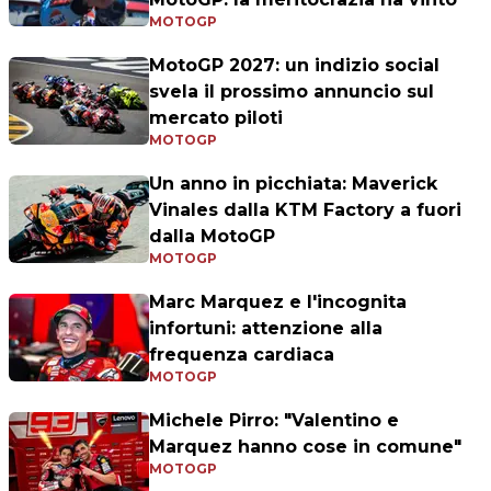
MOTOGP
MotoGP 2027: un indizio social
svela il prossimo annuncio sul
mercato piloti
MOTOGP
Un anno in picchiata: Maverick
Vinales dalla KTM Factory a fuori
dalla MotoGP
MOTOGP
Marc Marquez e l'incognita
infortuni: attenzione alla
frequenza cardiaca
MOTOGP
Michele Pirro: "Valentino e
Marquez hanno cose in comune"
MOTOGP