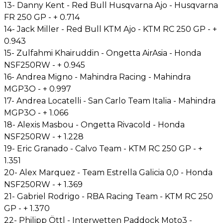
13- Danny Kent - Red Bull Husqvarna Ajo - Husqvarna
FR 250 GP - + 0.714
14- Jack Miller - Red Bull KTM Ajo - KTM RC 250 GP - +
0.943
15- Zulfahmi Khairuddin - Ongetta AirAsia - Honda
NSF250RW - + 0.945
16- Andrea Migno - Mahindra Racing - Mahindra
MGP3O - + 0.997
17- Andrea Locatelli - San Carlo Team Italia - Mahindra
MGP3O - + 1.066
18- Alexis Masbou - Ongetta Rivacold - Honda
NSF250RW - + 1.228
19- Eric Granado - Calvo Team - KTM RC 250 GP - +
1.351
20- Alex Marquez - Team Estrella Galicia 0,0 - Honda
NSF250RW - + 1.369
21- Gabriel Rodrigo - RBA Racing Team - KTM RC 250
GP - + 1.370
22- Philipp Öttl - Interwetten Paddock Moto3 -