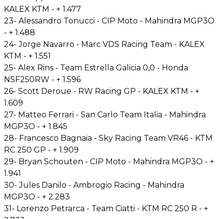
KALEX KTM - + 1.477
23- Alessandro Tonucci - CIP Moto - Mahindra MGP3O
- + 1.488
24- Jorge Navarro - Marc VDS Racing Team - KALEX
KTM - + 1.551
25- Alex Rins - Team Estrella Galicia 0,0 - Honda
NSF250RW - + 1.596
26- Scott Deroue - RW Racing GP - KALEX KTM - +
1.609
27- Matteo Ferrari - San Carlo Team Italia - Mahindra
MGP3O - + 1.845
28- Francesco Bagnaia - Sky Racing Team VR46 - KTM
RC 250 GP - + 1.909
29- Bryan Schouten - CIP Moto - Mahindra MGP3O - +
1.941
30- Jules Danilo - Ambrogio Racing - Mahindra
MGP3O - + 2.283
31- Lorenzo Petrarca - Team Ciatti - KTM RC 250 R - +