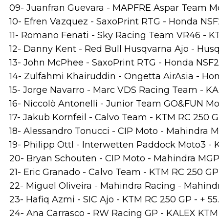
09- Juanfran Guevara - MAPFRE Aspar Team Mo
10- Efren Vazquez - SaxoPrint RTG - Honda NS
11- Romano Fenati - Sky Racing Team VR46 - KT
12- Danny Kent - Red Bull Husqvarna Ajo - Husq
13- John McPhee - SaxoPrint RTG - Honda NSF2
14- Zulfahmi Khairuddin - Ongetta AirAsia - H
15- Jorge Navarro - Marc VDS Racing Team - KA
16- Niccolò Antonelli - Junior Team GO&FUN Mo
17- Jakub Kornfeil - Calvo Team - KTM RC 250 GP
18- Alessandro Tonucci - CIP Moto - Mahindra M
19- Philipp Öttl - Interwetten Paddock Moto3 -
20- Bryan Schouten - CIP Moto - Mahindra MGP
21- Eric Granado - Calvo Team - KTM RC 250 GP 
22- Miguel Oliveira - Mahindra Racing - Mahind
23- Hafiq Azmi - SIC Ajo - KTM RC 250 GP - + 55
24- Ana Carrasco - RW Racing GP - KALEX KTM 