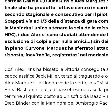
Estrella Galicia 0,0
Alex Rins
e Alex Marquez s
finale che ha prodotto l'ottavo centro in carr
secondo stagionale e consecutivo per il pilo
Scappati via ad 1/3 della distanza di gara com
la Mahindra l'unico a tenere la scia delle mi
HRC), i due Alex si sono studiati attendendo l
esclusione di colpi e per nulla amici...) sin d
in pieno 'Curvone' Marquez ha sferrato l'att
risposta, inevitabile, registratasi nel medesi
Così Alex Rins ha bissato la vittoria conseguita
capoclassifica Jack Miller, terzo al traguardo e 
Alex Marquez. La Honda vede la vetta, la KTM si 
Enea Bastianini, dalla diciassettesima casella 
termine al quinto posto ad un soffio da Isaac V
Brad Binder con la Mahindra dell'Ambrogio Racing