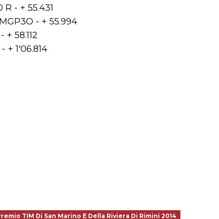
 R - + 55.431
 MGP3O - + 55.994
 + 58.112
 + 1'06.814
remio TIM Di San Marino E Della Riviera Di Rimini 2014