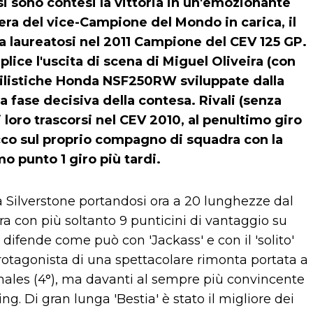
i sono contesi la vittoria in un'emozionante
iera del vice-Campione del Mondo in carica, il
ta laureatosi nel 2011 Campione del CEV 125 GP.
plice l'uscita di scena di Miguel Oliveira (con
ssilistiche Honda NSF250RW sviluppate dalla
a fase decisiva della contesa. Rivali (senza
ai loro trascorsi nel CEV 2010, al penultimo giro
acco sul proprio compagno di squadra con la
mo punto 1 giro più tardi.
 a Silverstone portandosi ora a 20 lunghezze dal
ora con più soltanto 9 punticini di vantaggio su
difende come può con 'Jackass' e con il 'solito'
protagonista di una spettacolare rimonta portata a
inales (4°), ma davanti al sempre più convincente
. Di gran lunga 'Bestia' è stato il migliore dei