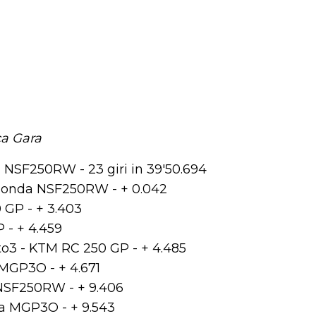
ca Gara
a NSF250RW - 23 giri in 39'50.694
- Honda NSF250RW - + 0.042
 GP - + 3.403
 - + 4.459
o3 - KTM RC 250 GP - + 4.485
MGP3O - + 4.671
 NSF250RW - + 9.406
a MGP3O - + 9.543