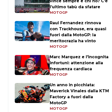
vince sempre e chi no? C'è
l’ultimo tabù da sfatare
MOTOGP
Raul Fernandez rinnova
con Trackhouse, era quasi
fuori dalla MotoGP: la
meritocrazia ha vinto
MOTOGP
Marc Marquez e l'incognita
infortuni: attenzione alla
frequenza cardiaca
MOTOGP
Un anno in picchiata:
Maverick Vinales dalla KTM
Factory a fuori dalla
MotoGP
MOTOGP