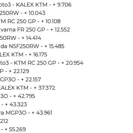
to3 - KALEX KTM - + 9.706
F250RW - + 10.043
M RC 250 GP - + 10.108
varna FR 250 GP - + 12.552
50RW - + 14.414
onda NSF250RW - + 15.485
LEX KTM - + 16.175
to3 - KTM RC 250 GP - + 20.954
 - + 22.129
GP3O - + 22.157
 KALEX KTM - + 37.372
3O - + 42.795
- + 43.323
ra MGP3O - + 43.961
.212
- + 55.269