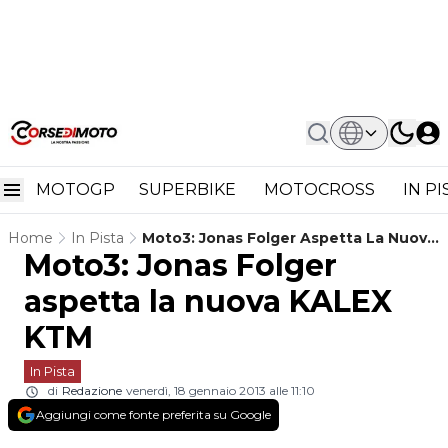
MOTOGP
SUPERBIKE
MOTOCROSS
IN P
Home
In Pista
Moto3: Jonas Folger Aspetta La Nuova
Moto3: Jonas Folger
KALEX KTM
aspetta la nuova KALEX
KTM
In Pista
di
Redazione
venerdì, 18 gennaio 2013 alle 11:10
Aggiungi come fonte preferita su Google