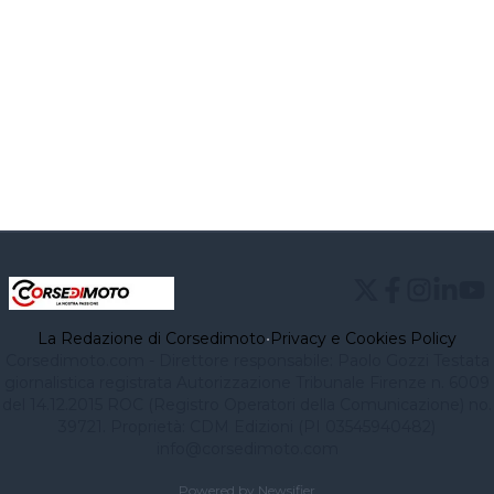
La Redazione di Corsedimoto
•
Privacy e Cookies Policy
Corsedimoto.com - Direttore responsabile: Paolo Gozzi Testata
giornalistica registrata Autorizzazione Tribunale Firenze n. 6009
del 14.12.2015 ROC (Registro Operatori della Comunicazione) no.
39721. Proprietà: CDM Edizioni (PI 03545940482)
info@corsedimoto.com
Powered by Newsifier