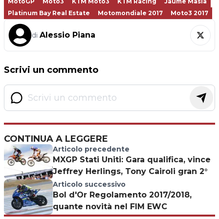
MotoGP
Moto3
KTM Moto3
KTM Racing
Jaume Masia
Platinum Bay Real Estate
Motomondiale 2017
Moto3 2017
Alessio Piana
di
Scrivi un commento
CONTINUA A LEGGERE
Articolo precedente
MXGP Stati Uniti: Gara qualifica, vince
Jeffrey Herlings, Tony Cairoli gran 2°
Articolo successivo
Bol d'Or Regolamento 2017/2018,
quante novità nel FIM EWC