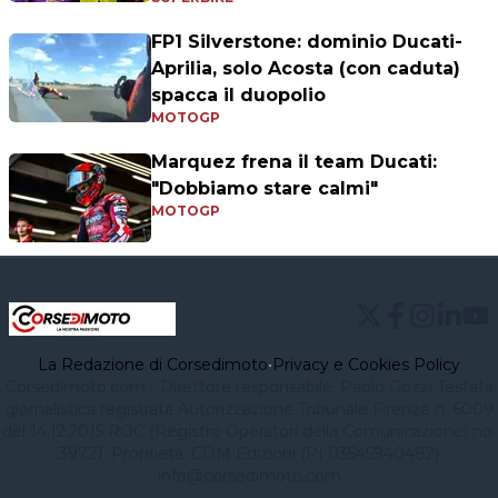
FP1 Silverstone: dominio Ducati-
Aprilia, solo Acosta (con caduta)
spacca il duopolio
MOTOGP
Marquez frena il team Ducati:
"Dobbiamo stare calmi"
MOTOGP
La Redazione di Corsedimoto
•
Privacy e Cookies Policy
Corsedimoto.com - Direttore responsabile: Paolo Gozzi Testata
giornalistica registrata Autorizzazione Tribunale Firenze n. 6009
del 14.12.2015 ROC (Registro Operatori della Comunicazione) no.
39721. Proprietà: CDM Edizioni (PI 03545940482)
info@corsedimoto.com