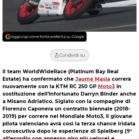
Aggiungi come fonte preferita su Google
Condividi su
Il team WorldWideRace (Platinum Bay Real
Estate) ha confermato che
Jaume Masia
correrà
nuovamente con la KTM RC 250 GP
Moto3
in
sostituzione dell'infortunato Darryn Binder anche
a Misano Adriatico. Siglato con la compagine di
Fiorenzo Caponera un contratto biennale (2018-
2019) per correre nel Mondiale Moto3, il giovane
pilota valenciano avrà così la terza chance iridata
consecutiva dopo le esperienze di Spielberg (9°
all'esordio con annesso giro più veloce) e