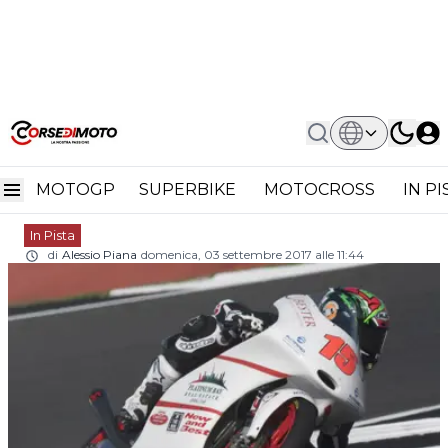
Home
In Pista
Moto3 Jaume Masia Correrà Anche A
Moto3 Jaume Masia
Misano
MOTOGP
SUPERBIKE
MOTOCROSS
IN P
correrà anche a Misano
In Pista
di
Alessio Piana
domenica, 03 settembre 2017 alle 11:44