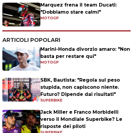
Marquez frena il team Ducati:
"Dobbiamo stare calmi"
MOTOGP
ARTICOLI POPOLARI
Marini-Honda divorzio amaro: "Non
basta per restare qui"
MOTOGP
SBK, Bautista: "Regola sul peso
stupida, non capiscono niente.
Futuro? Dipende dai risultati"
SUPERBIKE
Jack Miller e Franco Morbidelli
verso il Mondiale Superbike? Le
risposte dei piloti
SUPERBIKE