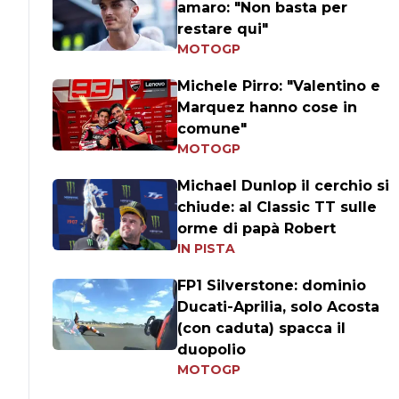
amaro: "Non basta per
restare qui"
MOTOGP
Michele Pirro: "Valentino e
Marquez hanno cose in
comune"
MOTOGP
Michael Dunlop il cerchio si
chiude: al Classic TT sulle
orme di papà Robert
IN PISTA
FP1 Silverstone: dominio
Ducati-Aprilia, solo Acosta
(con caduta) spacca il
duopolio
MOTOGP