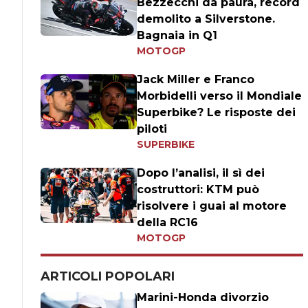
Bezzecchi da paura, record
demolito a Silverstone.
Bagnaia in Q1
MOTOGP
Jack Miller e Franco
Morbidelli verso il Mondiale
Superbike? Le risposte dei
piloti
SUPERBIKE
Dopo l’analisi, il sì dei
costruttori: KTM può
risolvere i guai al motore
della RC16
MOTOGP
ARTICOLI POPOLARI
Marini-Honda divorzio