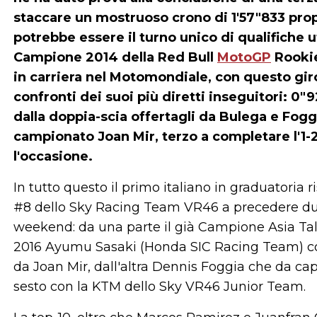
staccare un mostruoso crono di 1'57"833 propri
potrebbe essere il turno unico di qualifiche uf
Campione 2014 della Red Bull
MotoGP
Rookie
in carriera nel Motomondiale, con questo gi
confronti dei suoi più diretti inseguitori: 0"
dalla doppia-scia offertagli da Bulega e Foggi
campionato Joan Mir, terzo a completare l'1-
l'occasione.
In tutto questo il primo italiano in graduatoria
#8 dello Sky Racing Team VR46 a precedere due
weekend: da una parte il già Campione Asia T
2016 Ayumu Sasaki (Honda SIC Racing Team) con
da Joan Mir, dall'altra Dennis Foggia che da cap
sesto con la KTM dello Sky VR46 Junior Team.