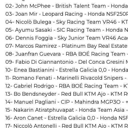
02- John McPhee - British Talent Team - Hond
03- Joan Mir - Leopard Racing - Honda NSF250R
04- Nicolò Bulega - Sky Racing Team VR46 - KT
05- Ayumu Sasaki - SIC Racing Team - Honda N
06- Dennis Foggia - Sky Junior Team VR46 Aca
07- Marcos Ramirez - Platinum Bay Real Estate 
08- Juanfran Guevara - RBA BOÉ Racing Team -
09- Fabio Di Giannantonio - Del Conca Gresini
10- Enea Bastianini - Estrella Galicia 0,0 - Hon
11- Romano Fenati - Marinelli Rivacold Snipers
12- Gabriel Rodrigo - RBA BOÉ Racing Team - K
13- Bo Bendsneyder - Red Bull KTM Ajo - KTM RC
14- Manuel Pagliani - CIP - Mahindra MGP3O - +
15- Nakarin Atiratphuvapat - Honda Team Asia 
16- Aron Canet - Estrella Galicia 0,0 - Honda N
17- Niccolò Antonelli - Red Bull KTM Ajo - KTM 