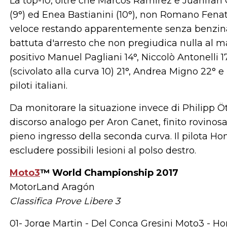
La top-10, oltre che Marcos Ramirez e Juanfra
(9°) ed Enea Bastianini (10°), non Romano Fenati
veloce restando apparentemente senza benzina 
battuta d'arresto che non pregiudica nulla al 
positivo Manuel Pagliani 14°, Niccolò Antonelli
(scivolato alla curva 10) 21°, Andrea Migno 22° 
piloti italiani.
Da monitorare la situazione invece di Philipp Ött
discorso analogo per Aron Canet, finito rovinos
pieno ingresso della seconda curva. Il pilota 
escludere possibili lesioni al polso destro.
Moto3
™ World Championship 2017
MotorLand Aragón
Classifica Prove Libere 3
01- Jorge Martin - Del Conca Gresini Moto3 - H