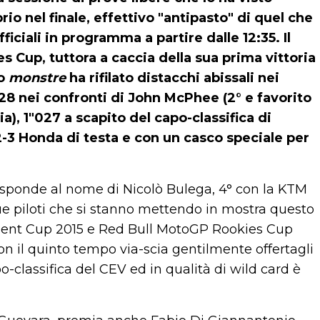
o nel finale, effettivo "antipasto" di quel che
ficiali in programma a partire dalle 12:35. Il
s Cup, tuttora a caccia della sua prima vittoria
ro
monstre
ha rifilato distacchi abissali nei
928 nei confronti di John McPhee (2° e favorito
a), 1"027 a scapito del capo-classifica di
2-3 Honda di testa e con un casco speciale per
 risponde al nome di Nicolò Bulega, 4° con la KTM
 piloti che si stanno mettendo in mostra questo
alent Cup 2015 e Red Bull MotoGP Rookies Cup
 il quinto tempo via-scia gentilmente offertagli
o-classifica del CEV ed in qualità di wild card è