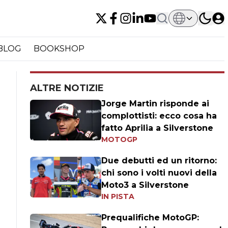
BLOG
BOOKSHOP
ALTRE NOTIZIE
Jorge Martin risponde ai
complottisti: ecco cosa ha
fatto Aprilia a Silverstone
MOTOGP
Due debutti ed un ritorno:
chi sono i volti nuovi della
Moto3 a Silverstone
IN PISTA
Prequalifiche MotoGP: