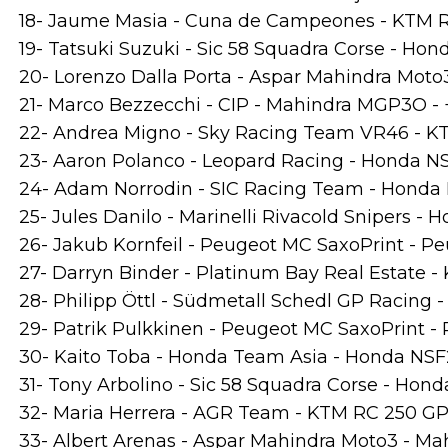
18- Jaume Masia - Cuna de Campeones - KTM RC
19- Tatsuki Suzuki - Sic 58 Squadra Corse - Ho
20- Lorenzo Dalla Porta - Aspar Mahindra Moto
21- Marco Bezzecchi - CIP - Mahindra MGP3O - 
22- Andrea Migno - Sky Racing Team VR46 - KT
23- Aaron Polanco - Leopard Racing - Honda N
24- Adam Norrodin - SIC Racing Team - Honda
25- Jules Danilo - Marinelli Rivacold Snipers -
26- Jakub Kornfeil - Peugeot MC SaxoPrint - Pe
27- Darryn Binder - Platinum Bay Real Estate -
28- Philipp Öttl - Südmetall Schedl GP Racing 
29- Patrik Pulkkinen - Peugeot MC SaxoPrint - 
30- Kaito Toba - Honda Team Asia - Honda NSF
31- Tony Arbolino - Sic 58 Squadra Corse - Hon
32- Maria Herrera - AGR Team - KTM RC 250 GP 
33- Albert Arenas - Aspar Mahindra Moto3 - M