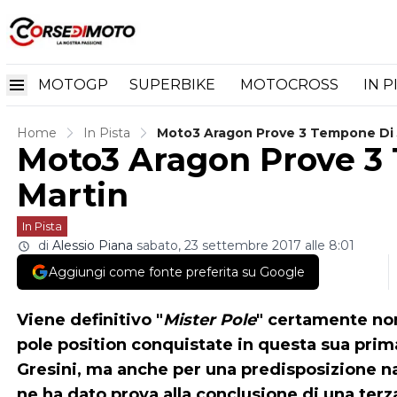
MOTOGP
SUPERBIKE
MOTOCROSS
IN P
Home
In Pista
Moto3 Aragon Prove 3 Tempone Di 
Moto3 Aragon Prove 3
Martin
In Pista
di
Alessio Piana
sabato, 23 settembre 2017 alle 8:01
Aggiungi come fonte preferita su Google
Viene definitivo "
Mister Pole
" certamente non
pole position conquistate in questa sua prim
Gresini, ma anche per una predisposizione n
ne ha dato prova alla conclusione di una terza