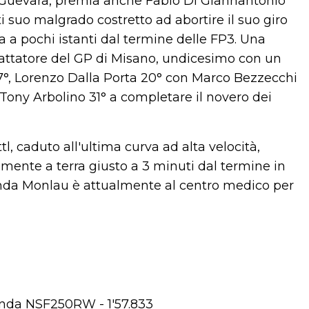
n Guevara, premia anche Fabio Di Giannantonio
 suo malgrado costretto ad abortire il suo giro
a pochi istanti dal termine delle FP3. Una
mattatore del GP di Misano, undicesimo con un
 17°, Lorenzo Dalla Porta 20° con Marco Bezzecchi
e Tony Arbolino 31° a completare il novero dei
l, caduto all'ultima curva ad alta velocità,
amente a terra giusto a 3 minuti dal termine in
Honda Monlau è attualmente al centro medico per
onda NSF250RW - 1'57.833