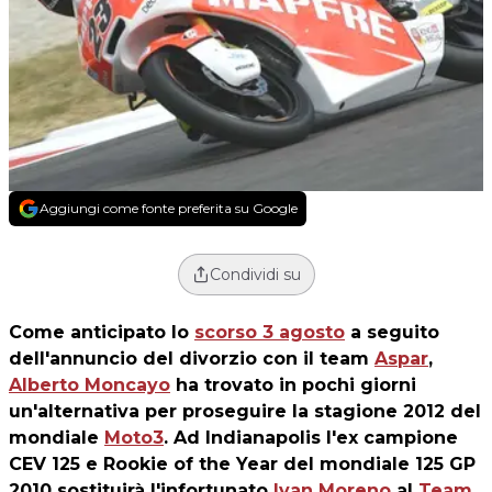
Aggiungi come fonte preferita su Google
Condividi su
Come anticipato lo
scorso 3 agosto
a seguito
dell'annuncio del divorzio con il team
Aspar
,
Alberto Moncayo
ha trovato in pochi giorni
un'alternativa per proseguire la stagione 2012 del
mondiale
Moto3
. Ad Indianapolis l'ex campione
CEV 125 e Rookie of the Year del mondiale 125 GP
2010 sostituirà l'infortunato
Ivan Moreno
al
Team