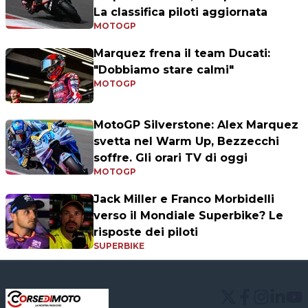
La classifica piloti aggiornata
MOTOGP
Marquez frena il team Ducati:
"Dobbiamo stare calmi"
MOTOGP
MotoGP Silverstone: Alex Marquez
svetta nel Warm Up, Bezzecchi
soffre. Gli orari TV di oggi
MOTOGP
Jack Miller e Franco Morbidelli
verso il Mondiale Superbike? Le
risposte dei piloti
SUPERBIKE