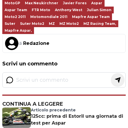
MotoGP
Max Neukirchner
Javier Fores
Aspar
Aspar Team
FTR Moto
Anthony West
Julian Simon
Moto2 2011
Motomondiale 2011
Mapfre Aspar Team
Suter
Suter Moto2
MZ
MZ Moto2
MZ Racing Team,
Mapfre Aspar,
Redazione
di
Scrivi un commento
CONTINUA A LEGGERE
Articolo precedente
125cc: prima di Estoril una giornata di
test per Aspar