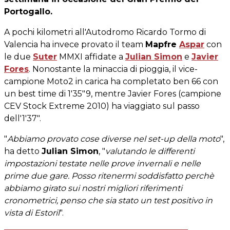
Portogallo.
A pochi kilometri all'Autodromo Ricardo Tormo di
Valencia ha invece provato il team
Mapfre
Aspar
con
le due
Suter
MMXI affidate a
Julian Simon
e
Javier
Fores
. Nonostante la minaccia di pioggia, il vice-
campione Moto2 in carica ha completato ben 66 con
un best time di 1'35"9, mentre Javier Fores (campione
CEV Stock Extreme 2010) ha viaggiato sul passo
dell'1'37".
"
Abbiamo provato cose diverse nel set-up della moto
",
ha detto
Julian Simon
, "
valutando le differenti
impostazioni testate nelle prove invernali e nelle
prime due gare. Posso ritenermi soddisfatto perchè
abbiamo girato sui nostri migliori riferimenti
cronometrici, penso che sia stato un test positivo in
vista di Estoril
".