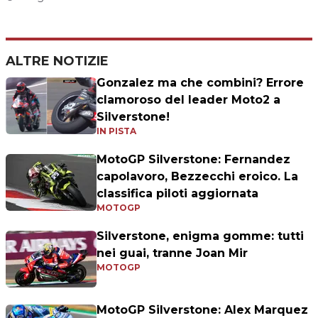
ALTRE NOTIZIE
Gonzalez ma che combini? Errore
clamoroso del leader Moto2 a
Silverstone!
IN PISTA
MotoGP Silverstone: Fernandez
capolavoro, Bezzecchi eroico. La
classifica piloti aggiornata
MOTOGP
Silverstone, enigma gomme: tutti
nei guai, tranne Joan Mir
MOTOGP
MotoGP Silverstone: Alex Marquez