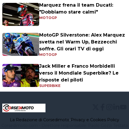
Marquez frena il team Ducati:
"Dobbiamo stare calmi"
MOTOGP
MotoGP Silverstone: Alex Marquez
svetta nel Warm Up, Bezzecchi
soffre. Gli orari TV di oggi
MOTOGP
Jack Miller e Franco Morbidelli
verso il Mondiale Superbike? Le
risposte dei piloti
SUPERBIKE
La Redazione di Corsedimoto
•
Privacy e Cookies Policy
Corsedimoto.com - Direttore responsabile: Paolo Gozzi Testata