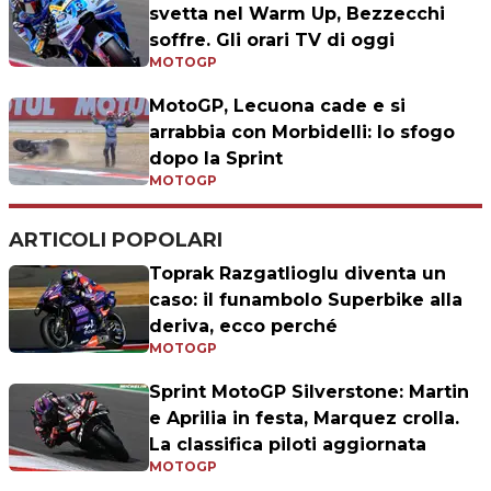
svetta nel Warm Up, Bezzecchi
soffre. Gli orari TV di oggi
MOTOGP
MotoGP, Lecuona cade e si
arrabbia con Morbidelli: lo sfogo
dopo la Sprint
MOTOGP
ARTICOLI POPOLARI
Toprak Razgatlioglu diventa un
caso: il funambolo Superbike alla
deriva, ecco perché
MOTOGP
Sprint MotoGP Silverstone: Martin
e Aprilia in festa, Marquez crolla.
La classifica piloti aggiornata
MOTOGP