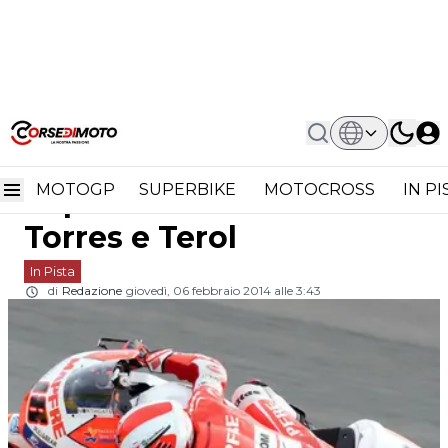
Home
In Pista
Moto2: Test Per Il Team Aspar A
Moto2: Test per il Team
Valencia Con Torres E Terol
MOTOGP
SUPERBIKE
MOTOCROSS
IN P
Aspar a Valencia con
Torres e Terol
In Pista
di
Redazione
giovedì, 06 febbraio 2014 alle 3:43