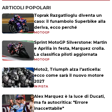
ARTICOLI POPOLARI
Toprak Razgatlioglu diventa un
caso: il funambolo Superbike alla
deriva, ecco perché
MOTOGP
Sprint MotoGP Silverstone: Martin
e Aprilia in festa, Marquez crolla.
La classifica piloti aggiornata
MOTOGP
Moto2, Triumph alza l'asticella:
ecco come sarà il nuovo motore
2027
IN PISTA
Alex Marquez è la luce di Ducati,
ma fa autocritica: "Errore
inaccettabile"