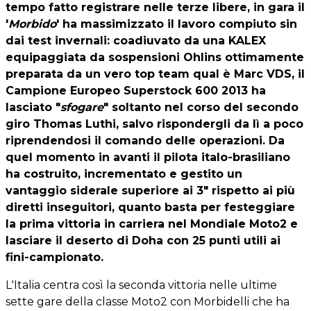
tempo fatto registrare nelle terze libere, in gara il
'
Morbido
' ha massimizzato il lavoro compiuto sin
dai test invernali: coadiuvato da una KALEX
equipaggiata da sospensioni Ohlins ottimamente
preparata da un vero top team qual è Marc VDS, il
Campione Europeo Superstock 600 2013 ha
lasciato "
sfogare
" soltanto nel corso del secondo
giro Thomas Luthi, salvo rispondergli da lì a poco
riprendendosi il comando delle operazioni. Da
quel momento in avanti il pilota italo-brasiliano
ha costruito, incrementato e gestito un
vantaggio siderale superiore ai 3" rispetto ai più
diretti inseguitori, quanto basta per festeggiare
la prima vittoria in carriera nel Mondiale Moto2 e
lasciare il deserto di Doha con 25 punti utili ai
fini-campionato.
L'Italia centra così la seconda vittoria nelle ultime
sette gare della classe Moto2 con Morbidelli che ha