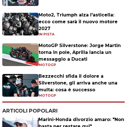
Moto2, Triumph alza l'asticella:
ecco come sarà il nuovo motore
2027
IN PISTA
MotoGP Silverstone: Jorge Martin
torna in pole, Aprilia lancia un
messaggio a Ducati
MOTOGP
Bezzecchi sfida il dolore a
Silverstone, gli arriva anche una
multa: cosa è successo
MOTOGP
ARTICOLI POPOLARI
Marini-Honda divorzio amaro: "Non
basta per restare qui"