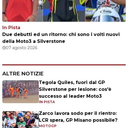
In Pista
Due debutti ed un ritorno: chi sono i volti nuovi
della Moto3 a Silverstone
07 agosto 2026
ALTRE NOTIZIE
Tegola Quiles, fuori dal GP
Silverstone per lesione: cos'è
successo al leader Moto3
IN PISTA
Zarco lavora sodo per il rientro:
LCR spera, GP Misano possibile?
MOTOGP