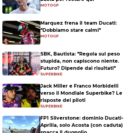
MOTOGP
Marquez frena il team Ducati:
"Dobbiamo stare calmi"
MOTOGP
SBK, Bautista: "Regola sul peso
stupida, non capiscono niente.
Futuro? Dipende dai risultati"
SUPERBIKE
Jack Miller e Franco Morbidelli
verso il Mondiale Superbike? Le
risposte dei piloti
SUPERBIKE
FP1 Silverstone: dominio Ducati-
Aprilia, solo Acosta (con caduta)
spacca il duopolio