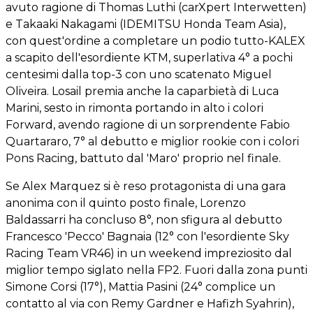
avuto ragione di Thomas Luthi (carXpert Interwetten)
e Takaaki Nakagami (IDEMITSU Honda Team Asia),
con quest'ordine a completare un podio tutto-KALEX
a scapito dell'esordiente KTM, superlativa 4° a pochi
centesimi dalla top-3 con uno scatenato Miguel
Oliveira. Losail premia anche la caparbietà di Luca
Marini, sesto in rimonta portando in alto i colori
Forward, avendo ragione di un sorprendente Fabio
Quartararo, 7° al debutto e miglior rookie con i colori
Pons Racing, battuto dal 'Maro' proprio nel finale.
Se Alex Marquez si è reso protagonista di una gara
anonima con il quinto posto finale, Lorenzo
Baldassarri ha concluso 8°, non sfigura al debutto
Francesco 'Pecco' Bagnaia (12° con l'esordiente Sky
Racing Team VR46) in un weekend impreziosito dal
miglior tempo siglato nella FP2. Fuori dalla zona punti
Simone Corsi (17°), Mattia Pasini (24° complice un
contatto al via con Remy Gardner e Hafizh Syahrin),