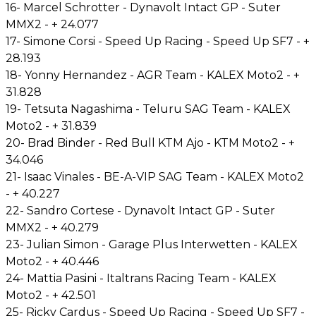
16- Marcel Schrotter - Dynavolt Intact GP - Suter
MMX2 - + 24.077
17- Simone Corsi - Speed Up Racing - Speed Up SF7 - +
28.193
18- Yonny Hernandez - AGR Team - KALEX Moto2 - +
31.828
19- Tetsuta Nagashima - Teluru SAG Team - KALEX
Moto2 - + 31.839
20- Brad Binder - Red Bull KTM Ajo - KTM Moto2 - +
34.046
21- Isaac Vinales - BE-A-VIP SAG Team - KALEX Moto2
- + 40.227
22- Sandro Cortese - Dynavolt Intact GP - Suter
MMX2 - + 40.279
23- Julian Simon - Garage Plus Interwetten - KALEX
Moto2 - + 40.446
24- Mattia Pasini - Italtrans Racing Team - KALEX
Moto2 - + 42.501
25- Ricky Cardus - Speed Up Racing - Speed Up SF7 -