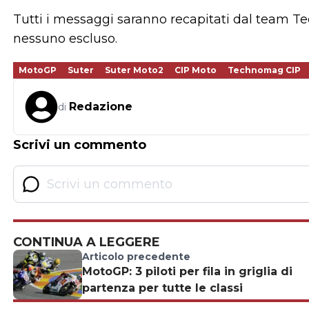
Tutti i messaggi saranno recapitati dal team 
nessuno escluso.
MotoGP
Suter
Suter Moto2
CIP Moto
Technomag CIP
Redazione
di
Scrivi un commento
CONTINUA A LEGGERE
Articolo precedente
MotoGP: 3 piloti per fila in griglia di
partenza per tutte le classi