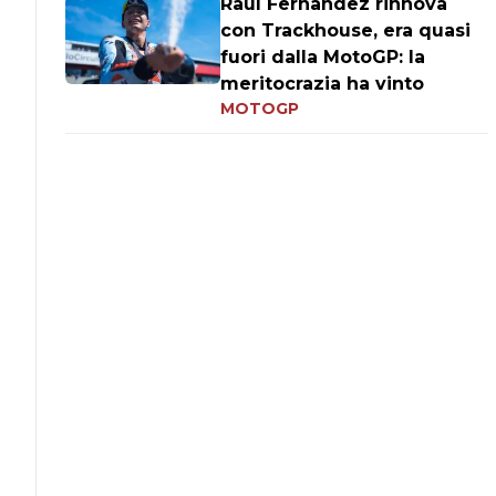
Raul Fernandez rinnova
con Trackhouse, era quasi
fuori dalla MotoGP: la
meritocrazia ha vinto
MOTOGP