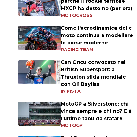
perché il rookie terribile
MXGP ha detto no (per ora)
MOTOCROSS
Come l'aerodinamica delle
moto continua a modellare
le corse moderne
RACING TEAM
Can Oncu convocato nel
British Supersport: a
Thruxton sfida mondiale
con Oli Bayliss
IN PISTA
MotoGP a Silverstone: chi
vince sempre e chi no? C'è
l’ultimo tabù da sfatare
MOTOGP