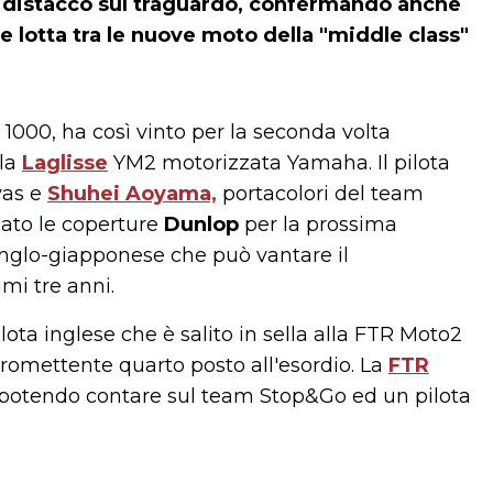
il distacco sul traguardo, confermando anche
e lotta tra le nuove moto della "middle class"
 1000, ha così vinto per la seconda volta
 la
Laglisse
YM2 motorizzata Yamaha. Il pilota
vas e
Shuhei Aoyama,
portacolori del team
ppato le coperture
Dunlop
per la prossima
anglo-giapponese che può vantare il
i tre anni.
pilota inglese che è salito in sella alla FTR Moto2
romettente quarto posto all'esordio. La
FTR
a potendo contare sul team Stop&Go ed un pilota