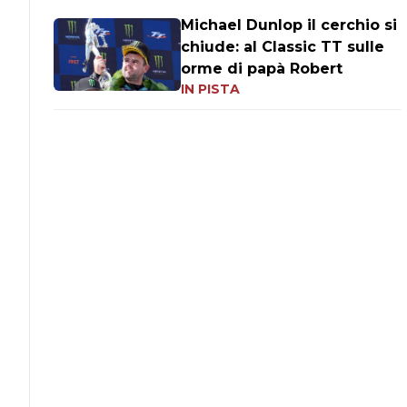
Michael Dunlop il cerchio si
chiude: al Classic TT sulle
orme di papà Robert
IN PISTA