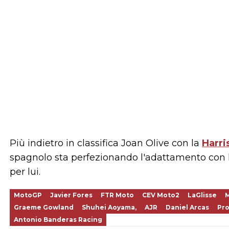
Più indietro in classifica Joan Olive con la
Harri
spagnolo sta perfezionando l'adattamento con l
per lui.
MotoGP
Javier Fores
FTR Moto
CEV Moto2
LaGlisse
Graeme Gowland
Shuhei Aoyama,
AJR
Daniel Arcas
Pr
Antonio Banderas Racing