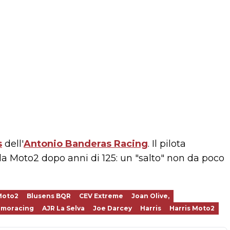
s
dell'
Antonio Banderas Racing
. Il pilota
a Moto2 dopo anni di 125: un "salto" non da poco
Moto2
Blusens BQR
CEV Extreme
Joan Olive,
omoracing
AJR La Selva
Joe Darcey
Harris
Harris Moto2