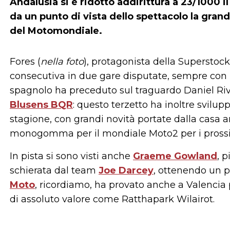
Andalusia si è ridotto addirittura a 23/1000 
da un punto di vista dello spettacolo la grand
del Motomondiale.
Fores (
nella foto
), protagonista della Superstock
consecutiva in due gare disputate, sempre con
spagnolo ha preceduto sul traguardo Daniel Ri
Blusens BQR
: questo terzetto ha inoltre svilu
stagione, con grandi novità portate dalla casa 
monogomma per il mondiale Moto2 per i prossim
In pista si sono visti anche
Graeme Gowland
, 
schierata dal team
Joe Darcey
, ottenendo un p
Moto
, ricordiamo, ha provato anche a Valenci
di assoluto valore come Ratthapark Wilairot.