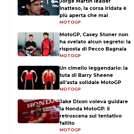
Jorge Martin leader
inatteso, la corsa iridata è
più aperta che mai
MOTOGP
MotoGP, Casey Stoner non
ha svelato alcun segreto: la
risposta di Pecco Bagnaia
MOTOGP
Un cimelio leggendario: la
tuta di Barry Sheene
all’asta solidale MotoGP
MOTOGP
Jake Dixon voleva guidare
la Honda MotoGP: il
retroscena sul tentativo
fallito
MOTOGP