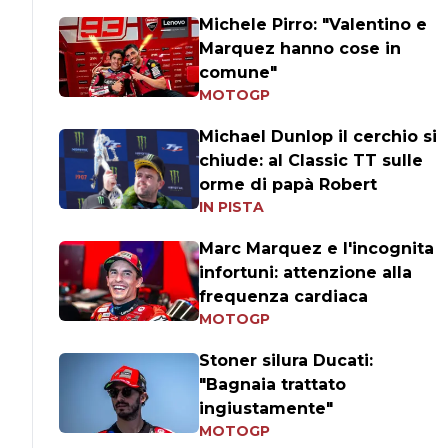
Michele Pirro: "Valentino e
Marquez hanno cose in
comune"
MOTOGP
Michael Dunlop il cerchio si
chiude: al Classic TT sulle
orme di papà Robert
IN PISTA
Marc Marquez e l'incognita
infortuni: attenzione alla
frequenza cardiaca
MOTOGP
Stoner silura Ducati:
"Bagnaia trattato
ingiustamente"
MOTOGP