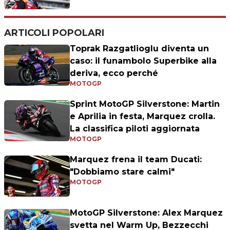
ARTICOLI POPOLARI
Toprak Razgatlioglu diventa un
caso: il funambolo Superbike alla
deriva, ecco perché
MOTOGP
Sprint MotoGP Silverstone: Martin
e Aprilia in festa, Marquez crolla.
La classifica piloti aggiornata
MOTOGP
Marquez frena il team Ducati:
"Dobbiamo stare calmi"
MOTOGP
MotoGP Silverstone: Alex Marquez
svetta nel Warm Up, Bezzecchi