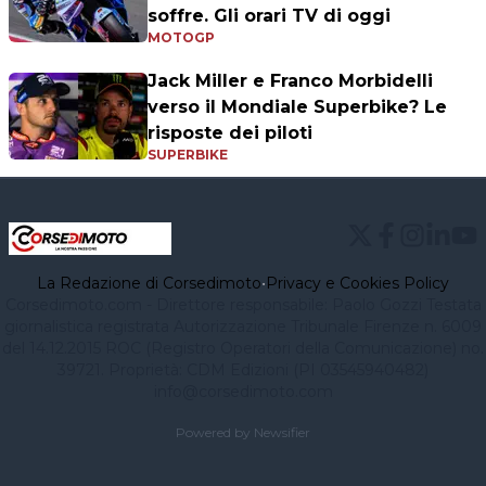
soffre. Gli orari TV di oggi
MOTOGP
Jack Miller e Franco Morbidelli
verso il Mondiale Superbike? Le
risposte dei piloti
SUPERBIKE
La Redazione di Corsedimoto
•
Privacy e Cookies Policy
Corsedimoto.com - Direttore responsabile: Paolo Gozzi Testata
giornalistica registrata Autorizzazione Tribunale Firenze n. 6009
del 14.12.2015 ROC (Registro Operatori della Comunicazione) no.
39721. Proprietà: CDM Edizioni (PI 03545940482)
info@corsedimoto.com
Powered by Newsifier