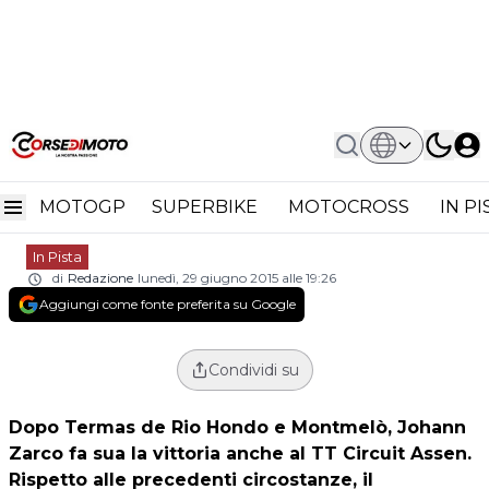
Home
In Pista
Moto2 Assen Gara: Zarco Batte Rabat
Moto2 Assen Gara: Zarco
E Vola A +45
MOTOGP
SUPERBIKE
MOTOCROSS
IN P
batte Rabat e vola a +45
In Pista
di
Redazione
lunedì, 29 giugno 2015 alle 19:26
Aggiungi come fonte preferita su Google
Condividi su
Dopo Termas de Rio Hondo e Montmelò,
Johann
Zarco
fa sua la vittoria anche al TT Circuit Assen.
Rispetto alle precedenti circostanze, il