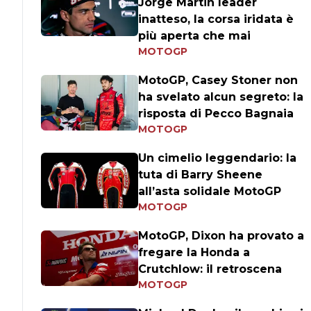
Jorge Martin leader
inatteso, la corsa iridata è
più aperta che mai
MOTOGP
MotoGP, Casey Stoner non
ha svelato alcun segreto: la
risposta di Pecco Bagnaia
MOTOGP
Un cimelio leggendario: la
tuta di Barry Sheene
all’asta solidale MotoGP
MOTOGP
MotoGP, Dixon ha provato a
fregare la Honda a
Crutchlow: il retroscena
MOTOGP