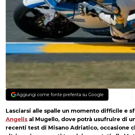
Aggiungi come fonte preferita su Google
Lasciarsi alle spalle un momento difficile e s
Angelis
al Mugello, dove potrà usufruire di u
recenti test di Misano Adriatico, occasione c