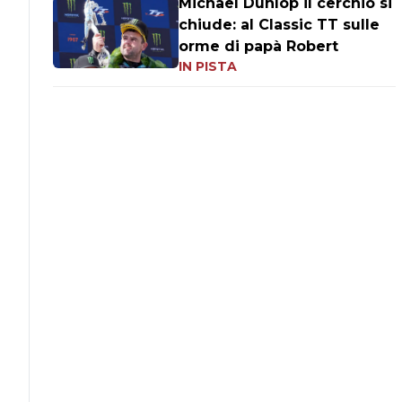
Michael Dunlop il cerchio si
chiude: al Classic TT sulle
orme di papà Robert
IN PISTA