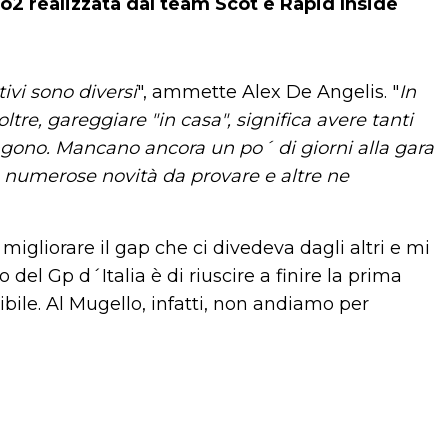
to2 realizzata dal team Scot e Rapid Inside
ivi sono diversi
", ammette Alex De Angelis. "
In
oltre, gareggiare "in casa", significa avere tanti
engono. Mancano ancora un po´ di giorni alla gara
 numerose novità da provare e altre ne
 migliorare il gap che ci divedeva dagli altri e mi
del Gp d´Italia è di riuscire a finire la prima
bile. Al Mugello, infatti, non andiamo per