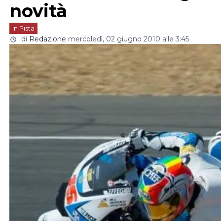
novità
In Pista
di
Redazione
mercoledì, 02 giugno 2010 alle 3:45