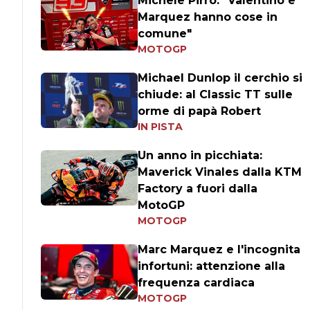
Michele Pirro: "Valentino e
Marquez hanno cose in
comune"
MOTOGP
Michael Dunlop il cerchio si
chiude: al Classic TT sulle
orme di papà Robert
IN PISTA
Un anno in picchiata:
Maverick Vinales dalla KTM
Factory a fuori dalla
MotoGP
MOTOGP
Marc Marquez e l'incognita
infortuni: attenzione alla
frequenza cardiaca
MOTOGP