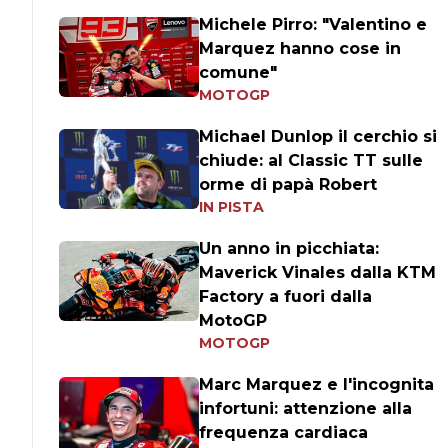
Michele Pirro: "Valentino e
Marquez hanno cose in
comune"
MOTOGP
Michael Dunlop il cerchio si
chiude: al Classic TT sulle
orme di papà Robert
IN PISTA
Un anno in picchiata:
Maverick Vinales dalla KTM
Factory a fuori dalla
MotoGP
MOTOGP
Marc Marquez e l'incognita
infortuni: attenzione alla
frequenza cardiaca