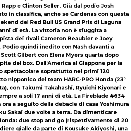
 Rapp e Clinton Seller. Giù dal podio Josh
nto in classifica, anche se Cardenas con questa
 weekend del Red Bull US Grand Prix di Laguna
 anni di età. La vittoria non è sfuggita a
 pista dei rivali Cameron Beaubier e Joey
. Podio quindi inedito con Nash davanti a
e Scott Gilbert con Elena Myers quarta dopo
ite del box. Dall'America al Giappone per la
to spettacolare soprattutto nei primi 120
 tutto nipponico del team HARC-PRO Honda (23°
orata), con Takumi Takahashi, Ryuichi Kiyonari e
mpre a soli 17 anni di età. La Fireblade #634
a ora a seguito della debacle di casa Yoshimura
ku Sakai due volte a terra. Da dimenticare
 Honda: due stop and go (rispettivamente di 20
diere gialle da parte di Kousuke Akiyoshi, una