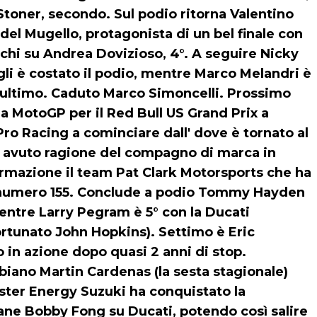
Stoner, secondo. Sul podio ritorna Valentino
del Mugello, protagonista di un bel finale con
acchi su Andrea Dovizioso, 4°. A seguire Nicky
gli è costato il podio, mentre Marco Melandri è
 e ultimo. Caduto Marco Simoncelli. Prossimo
a MotoGP per il Red Bull US Grand Prix a
o Racing a cominciare dall' dove è tornato al
a avuto ragione del compagno di marca in
rmazione il team Pat Clark Motorsports che ha
R1 numero 155. Conclude a podio Tommy Hayden
mentre Larry Pegram è 5° con la Ducati
ortunato John Hopkins). Settimo è Eric
in azione dopo quasi 2 anni di stop.
biano Martin Cardenas (la sesta stagionale)
nster Energy Suzuki ha conquistato la
vane Bobby Fong su Ducati, potendo così salire