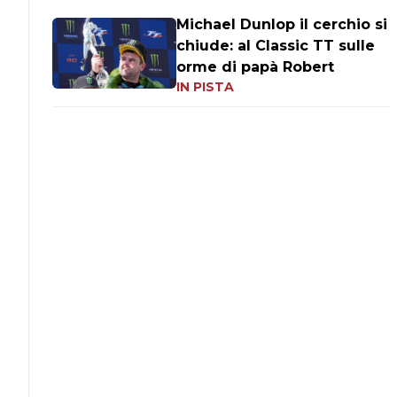
Michael Dunlop il cerchio si
chiude: al Classic TT sulle
orme di papà Robert
IN PISTA