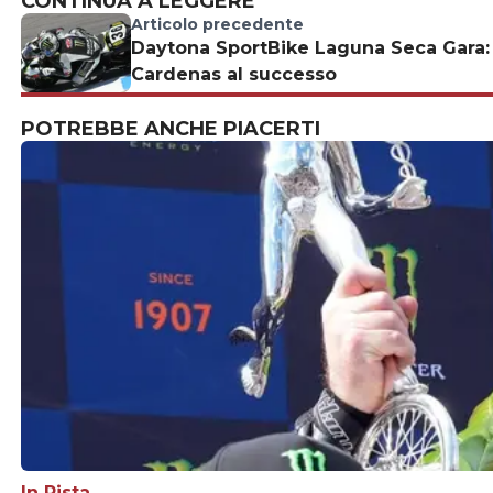
CONTINUA A LEGGERE
Articolo precedente
Daytona SportBike Laguna Seca Gara:
Cardenas al successo
POTREBBE ANCHE PIACERTI
In Pista