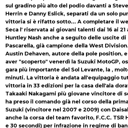
sul gradino più alto del podio davanti a Steve
Herrin e Danny Eslick, separati da un solo pu
vittoria si è rifatto sotto... A completare il
Seca l' riservata ai giovani talenti dai 16 ai 21
Huntley Nash anche a seguito delle uscite di
Pascarella, già campione della West Division
Austin Dehaven, autore della pole position, 
aver "scoperto" venerdì la Suzuki MotoGP, osp
gara più importante del Sol Levante, la , mol
minuti. La vittoria è andata all'equipaggio
vittoria in 33 edizioni per la casa dell'ala d
Takaaki Nakagami più giovane vincitore di se
ha preso il comando già nel corso della prim
Suzuki (vincitore nel 2007 e 2009) con Daisa
anche la corsa del team favorito, F.C.C. TSR
e 30 secondi) per infrazione in regime di ban