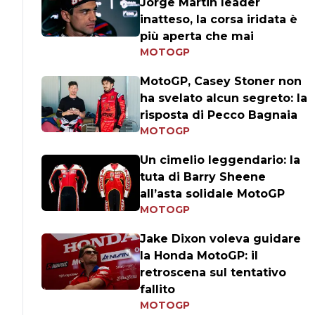
Jorge Martin leader
inatteso, la corsa iridata è
più aperta che mai
MOTOGP
MotoGP, Casey Stoner non
ha svelato alcun segreto: la
risposta di Pecco Bagnaia
MOTOGP
Un cimelio leggendario: la
tuta di Barry Sheene
all’asta solidale MotoGP
MOTOGP
Jake Dixon voleva guidare
la Honda MotoGP: il
retroscena sul tentativo
fallito
MOTOGP