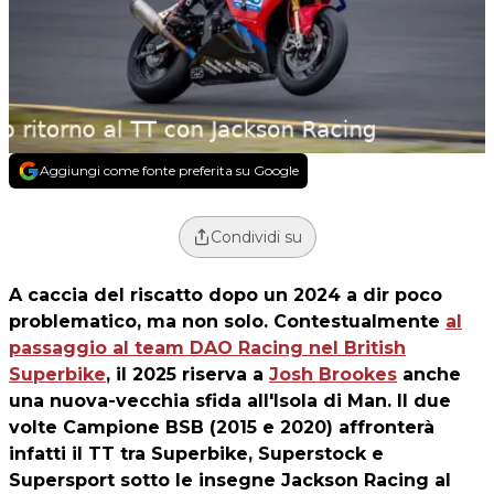
Aggiungi come fonte preferita su Google
Condividi su
A caccia del riscatto dopo un 2024 a dir poco
problematico, ma non solo. Contestualmente
al
passaggio al team DAO Racing nel British
Superbike
, il 2025 riserva a
Josh Brookes
anche
una nuova-vecchia sfida all'Isola di Man. Il due
volte Campione BSB (2015 e 2020) affronterà
infatti il TT tra Superbike, Superstock e
Supersport sotto le insegne Jackson Racing al