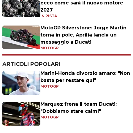
ecco come sarà il nuovo motore
2027
IN PISTA
MotoGP Silverstone: Jorge Martin
torna in pole, Aprilia lancia un
messaggio a Ducati
MOTOGP
ARTICOLI POPOLARI
Marini-Honda divorzio amaro: "Non
basta per restare qui"
MOTOGP
Marquez frena il team Ducati:
"Dobbiamo stare calmi"
MOTOGP