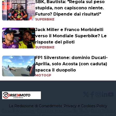
SBK, Bautista: "Regola sul peso
stupida, non capiscono niente.
Futuro? Dipende dai risultati"
SUPERBIKE
Jack Miller e Franco Morbidelli
verso il Mondiale Superbike? Le
risposte dei piloti
SUPERBIKE
FP1 Silverstone: dominio Ducati-
Aprilia, solo Acosta (con caduta)
spacca il duopolio
MOTOGP
La Redazione di Corsedimoto
•
Privacy e Cookies Policy
Corsedimoto.com - Direttore responsabile: Paolo Gozzi Testata