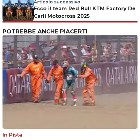
Articolo successivo
Ecco il team Red Bull KTM Factory De
Carli Motocross 2025
POTREBBE ANCHE PIACERTI
In Pista