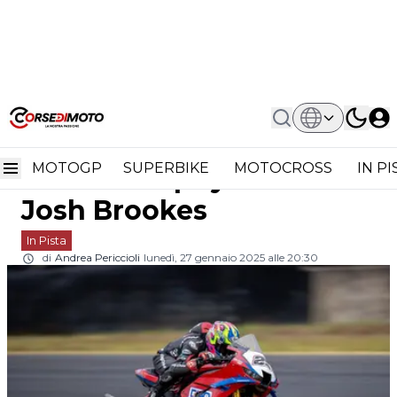
Home
In Pista
British Superbike E Tourist Trophy: Il
British Superbike e
2025 Di Josh Brookes
MOTOGP
SUPERBIKE
MOTOCROSS
IN P
Tourist Trophy: il 2025 di
Josh Brookes
In Pista
di
Andrea Periccioli
lunedì, 27 gennaio 2025 alle 20:30