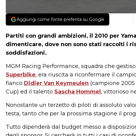
Aggiungi come fonte preferita su Google
Partiti con grandi ambizioni, il 2010 per
Yama
dimenticare, dove non sono stati raccolti i ri
soddisfazioni.
MGM Racing Performance, squadra che gestisc
Superbike
, era riuscita a riconfermare il cam
fianco
Didier Van Keymeulen
(campione 2005 c
Cup) ed il talento
Sascha Hommel
, vittorioso 
Nonostante un terzetto di piloti di assoluto valo
testa, tanto che per la prossima stagione il pr
Tutto dipenderà dal budget messo a disposizione
degli sponsor. Si cercherà in tutti i casi di rico