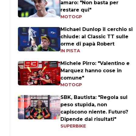
amaro: "Non basta per
restare qui"
MOTOGP
Michael Dunlop il cerchio si
chiude: al Classic TT sulle
orme di papà Robert
IN PISTA
Michele Pirro: "Valentino e
Marquez hanno cose in
comune"
MOTOGP
SBK, Bautista: "Regola sul
peso stupida, non
capiscono niente. Futuro?
Dipende dai risultati"
SUPERBIKE