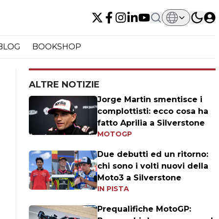
BLOG
BOOKSHOP
ALTRE NOTIZIE
Jorge Martin smentisce i
complottisti: ecco cosa ha
fatto Aprilia a Silverstone
MOTOGP
Due debutti ed un ritorno:
chi sono i volti nuovi della
Moto3 a Silverstone
IN PISTA
Prequalifiche MotoGP: