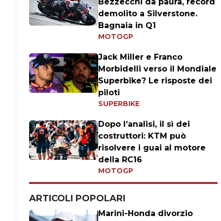
Bezzecchi da paura, record
demolito a Silverstone.
Bagnaia in Q1
MOTOGP
Jack Miller e Franco
Morbidelli verso il Mondiale
Superbike? Le risposte dei
piloti
SUPERBIKE
Dopo l’analisi, il sì dei
costruttori: KTM può
risolvere i guai al motore
della RC16
MOTOGP
ARTICOLI POPOLARI
Marini-Honda divorzio