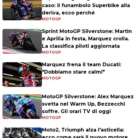
caso: il funambolo Superbike alla
deriva, ecco perché
MOTOGP
Sprint MotoGP Silverstone: Martin
e Aprilia in festa, Marquez crolla.
La classifica piloti aggiornata
MOTOGP
Marquez frena il team Ducati:
"Dobbiamo stare calmi"
MOTOGP
MotoGP Silverstone: Alex Marquez
svetta nel Warm Up, Bezzecchi
soffre. Gli orari TV di oggi
MOTOGP
Moto2, Triumph alza l'asticella:
ecco come sarà il nuovo motore