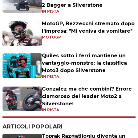
2 Bagger a Silverstone
IN PISTA
MotoGP, Bezzecchi stremato dopo
l'impresa: "Mi veniva da vomitare"
MOTOGP
Quiles sotto i ferri mantiene un
vantaggio-monstre: la classifica
Moto3 dopo Silverstone
IN PISTA
Gonzalez ma che combini? Errore
clamoroso del leader Moto2 a
Silverstone!
IN PISTA
ARTICOLI POPOLARI
Toprak Razgatlioglu diventa un