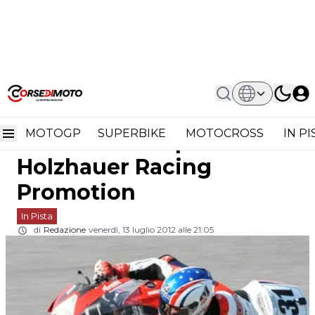
Home
In Pista
IDM Superbike: Test A Oschersleben
IDM Superbike: test a
Per Holzhauer Racing Promotion
MOTOGP
SUPERBIKE
MOTOCROSS
IN P
Oschersleben per
Holzhauer Racing
Promotion
In Pista
di
Redazione
venerdì, 13 luglio 2012 alle 21:05