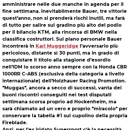
amministrare nelle due manche in agenda per il
fine settimana. Inevitabilmente Bauer, tre vittorie
quest'anno, non si prenderà rischi inutili, ma farà
di tutto per salire sul gradino più alto del podio
per il bilancio KTM, alla rincorsa di BMW nella
classifica costruttori. Sul piano personale Bauer
incontrerà in
Karl Muggeridge
l'avversario più
pericoloso, distante sì 30 punti, ma in grado di
conquistare il titolo alla stagione d'esordio
nell'IDM lo scorso anno sempre con la Honda CBR
1000RR C-ABS (esclusiva della categoria a livello
internazionale) dell'Holzhauer Racing Promotion.
"Muggas", ancora a secco di successi, vanta dei
buoni riscontri conseguiti nei test disputati
settimana scorsa proprio ad Hockenheim, ma
sarà chiamato ad un vero e proprio "miracolo" per
conservare la tabella #1 sul cupolino della propria
Fireblade.
Anzi, per l'ex iridato Supersport c'è la necessità