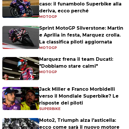
caso: il funambolo Superbike alla
deriva, ecco perché
MOTOGP
Sprint MotoGP Silverstone: Martin
e Aprilia in festa, Marquez crolla.
La classifica piloti aggiornata
MOTOGP
Marquez frena il team Ducati:
"Dobbiamo stare calmi"
MOTOGP
Jack Miller e Franco Morbidelli
verso il Mondiale Superbike? Le
risposte dei piloti
SUPERBIKE
Moto2, Triumph alza l'asticella:
ecco come sarà il nuovo motore