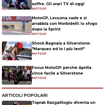
soffre. Gli orari TV di oggi
MOTOGP
MotoGP, Lecuona cade e si
arrabbia con Morbidelli: lo sfogo
dopo la Sprint
MOTOGP
Shock Bagnaia a Silverstone:
"Marquez ed io i più lenti"
MOTOGP
Focus MotoGP: perchè Aprilia
vince facile a Silverstone
MOTOGP
ARTICOLI POPOLARI
Toprak Razgatlioglu diventa un