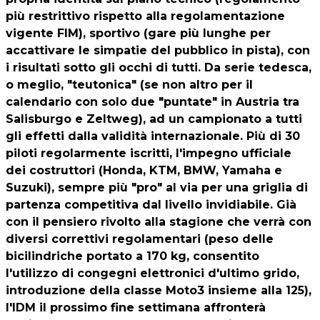
più restrittivo rispetto alla regolamentazione
vigente FIM), sportivo (gare più lunghe per
accattivare le simpatie del pubblico in pista), con
i risultati sotto gli occhi di tutti. Da serie tedesca,
o meglio, "teutonica" (se non altro per il
calendario con solo due "puntate" in Austria tra
Salisburgo e Zeltweg), ad un campionato a tutti
gli effetti dalla validità internazionale. Più di 30
piloti regolarmente iscritti, l'impegno ufficiale
dei costruttori (Honda, KTM, BMW, Yamaha e
Suzuki), sempre più "pro" al via per una griglia di
partenza competitiva dal livello invidiabile. Già
con il pensiero rivolto alla stagione che verrà con
diversi correttivi regolamentari (peso delle
bicilindriche portato a 170 kg, consentito
l'utilizzo di congegni elettronici d'ultimo grido,
introduzione della classe Moto3 insieme alla 125),
l'IDM il prossimo fine settimana affronterà