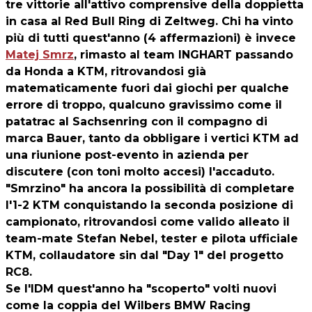
tre vittorie all'attivo comprensive della doppietta
in casa al Red Bull Ring di Zeltweg. Chi ha vinto
più di tutti quest'anno (4 affermazioni) è invece
Matej Smrz
, rimasto al team INGHART passando
da Honda a KTM, ritrovandosi già
matematicamente fuori dai giochi per qualche
errore di troppo, qualcuno gravissimo come il
patatrac al Sachsenring con il compagno di
marca Bauer, tanto da obbligare i vertici KTM ad
una riunione post-evento in azienda per
discutere (con toni molto accesi) l'accaduto.
"Smrzino" ha ancora la possibilità di completare
l'1-2 KTM conquistando la seconda posizione di
campionato, ritrovandosi come valido alleato il
team-mate Stefan Nebel, tester e pilota ufficiale
KTM, collaudatore sin dal "Day 1" del progetto
RC8.
Se l'IDM quest'anno ha "scoperto" volti nuovi
come la coppia del Wilbers BMW Racing