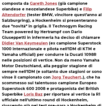
composta da
Gareth Jones
(già campione
olandese e neozelandese Superbike) e
Filip
Altendorfer
(tester BMW, vincitore quest'anno al
Salzburgring), a Hockenheim si presenteranno
due "novità" in griglia. Il Technogym Racing
Team powered by Hertrampf con Dario
Giuseppetti in infermeria ha deciso di chiamare
Didier Van Keymeulen
(ex campione Superstock
1000 internazionale e pilota nell'IDM di KTM e
Yamaha ufficiali) per condurre la Ducati 1098R
nelle posizioni di vertice. Non da meno Yamaha
Motor Deutschland, alla peggior stagione di
sempre nell'IDM (e soltanto due stagioni or sono
vinse il campionato con
Jorg Teuchert
..), che ha
scommesso sul talentuoso campione Europeo
Superstock 600 2008 e protagonista del British
Superbike
Loris Baz
per riportare al vertice la R1
ufficiale nell'ultimo round di Hockenheim,
riuscendo già nei test pre-gara a Hockenheim di