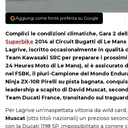
Aggiungi come fonte preferita su Google
Complici le condizioni climatiche, Gara 2 del
Superbike
2014 al Circuit Bugatti di Le Mans 
Lagrive
, iscritto occasionalmente in qualità
Team Kawasaki SRC per preparare i prossimi
24 Heures Moto di Le Mans), si è assicurato d
nel FSBK, il pluri-Campione del Mondo Endura
Ninja ZX-10R Pirelli su pista bagnata, conquis
leadership a scapito di David Muscat, secondo
Team Ducati France, transitando sul traguar
Per Lagrive un'inaspettata vittoria da wild card
Muscat
(otto titoli nazionali) un prezioso secon
con la Ducati 1198 SP, impossibilitato a correre c