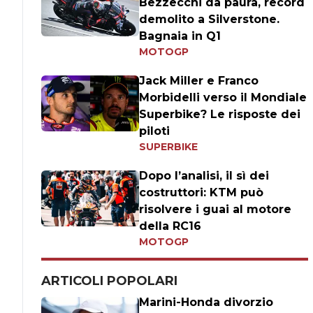
Bezzecchi da paura, record
demolito a Silverstone.
Bagnaia in Q1
MOTOGP
Jack Miller e Franco
Morbidelli verso il Mondiale
Superbike? Le risposte dei
piloti
SUPERBIKE
Dopo l’analisi, il sì dei
costruttori: KTM può
risolvere i guai al motore
della RC16
MOTOGP
ARTICOLI POPOLARI
Marini-Honda divorzio