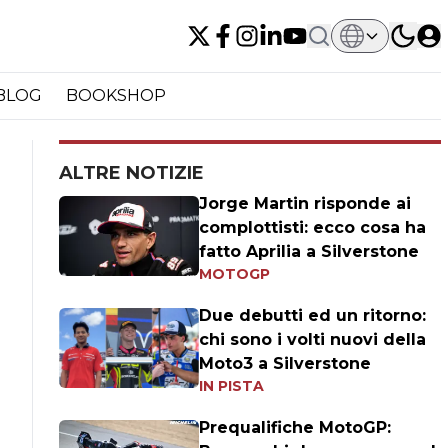
BLOG
BOOKSHOP
ALTRE NOTIZIE
Jorge Martin risponde ai
complottisti: ecco cosa ha
fatto Aprilia a Silverstone
MOTOGP
Due debutti ed un ritorno:
chi sono i volti nuovi della
Moto3 a Silverstone
IN PISTA
Prequalifiche MotoGP: