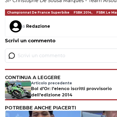
31- Christophe De Sousa Marques - Team Arsouill
Championnat De France Superbike
FSBK 2014,
FSBK Le Ma
Redazione
di
Scrivi un commento
CONTINUA A LEGGERE
Articolo precedente
Bol d'Or: l'elenco iscritti provvisorio
dell'edizione 2014
POTREBBE ANCHE PIACERTI