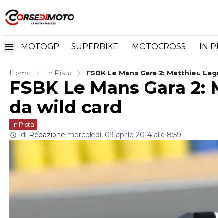
MOTOGP
SUPERBIKE
MOTOCROSS
IN P
Home
In Pista
FSBK Le Mans Gara 2: Matthieu Lagr
FSBK Le Mans Gara 2: 
da wild card
In Pista
di
Redazione
mercoledì, 09 aprile 2014 alle 8:59