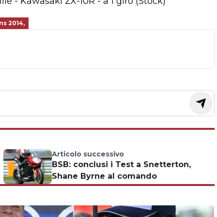
e - Kawasaki ZX-10R - a 1 giro (Stock)
ns 2014,
Articolo successivo
BSB: conclusi i Test a Snetterton,
Shane Byrne al comando