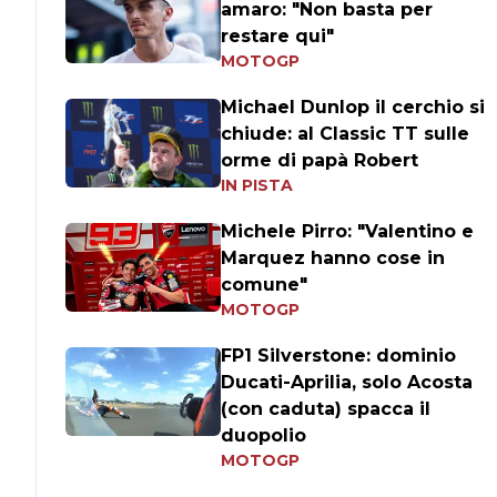
amaro: "Non basta per
restare qui"
MOTOGP
Michael Dunlop il cerchio si
chiude: al Classic TT sulle
orme di papà Robert
IN PISTA
Michele Pirro: "Valentino e
Marquez hanno cose in
comune"
MOTOGP
FP1 Silverstone: dominio
Ducati-Aprilia, solo Acosta
(con caduta) spacca il
duopolio
MOTOGP