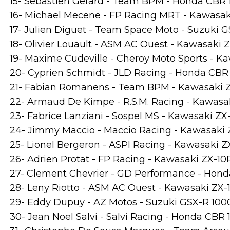
15- Sebastien Gerard - Team BPM - Honda CBR 10
16- Michael Mecene - FP Racing MRT - Kawasaki 
17- Julien Diguet - Team Space Moto - Suzuki GS
18- Olivier Louault - ASM AC Ouest - Kawasaki ZX
19- Maxime Cudeville - Cheroy Moto Sports - Kaw
20- Cyprien Schmidt - JLD Racing - Honda CBR 1
21- Fabian Romanens - Team BPM - Kawasaki ZX-
22- Armaud De Kimpe - R.S.M. Racing - Kawasaki 
23- Fabrice Lanziani - Sospel MS - Kawasaki ZX-1
24- Jimmy Maccio - Maccio Racing - Kawasaki ZX
25- Lionel Bergeron - ASPI Racing - Kawasaki ZX-
26- Adrien Protat - FP Racing - Kawasaki ZX-10R 
27- Clement Chevrier - GD Performance - Honda
28- Leny Riotto - ASM AC Ouest - Kawasaki ZX-10
29- Eddy Dupuy - AZ Motos - Suzuki GSX-R 1000 -
30- Jean Noel Salvi - Salvi Racing - Honda CBR 