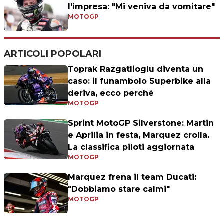
l'impresa: "Mi veniva da vomitare"
MOTOGP
ARTICOLI POPOLARI
Toprak Razgatlioglu diventa un
caso: il funambolo Superbike alla
deriva, ecco perché
MOTOGP
Sprint MotoGP Silverstone: Martin
e Aprilia in festa, Marquez crolla.
La classifica piloti aggiornata
MOTOGP
Marquez frena il team Ducati:
"Dobbiamo stare calmi"
MOTOGP