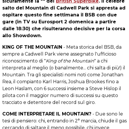
sicuramente la "" del
British Superbike
. Il celebre
salto del Mountain di Cadwell Park si appresta ad
ospitare questo fine settimana il BSB con due
gare (in TV su Eurosport 2 domenica a partire
dalle 18:30) che risulteranno decisive per la corsa
allo Showdown.
KING OF THE MOUNTAIN
- Meta storica del BSB, da
sempre a Cadwell Park viene assegnato l'ufficioso
riconoscimento di "
King of the Mountain
" a chi
interpreta al meglio (o banalmente... chi salta di più!) il
Mountain. Tra gli specialisti nomi noti come Jonathan
Rea, il compianto Karl Harris, Joshua Brookes fino a
Leon Haslam, con 6 successi insieme a Steve Hislop il
pilota con il maggior numero di successi su questo
tracciato e detentore del record sul giro.
COME INTERPRETARE IL MOUNTAIN?
- Due sono le
tesi di pensiero: chi, entrando in 2° marcia, chiude il gas
cercando di saltare il meno possibile, chi invece