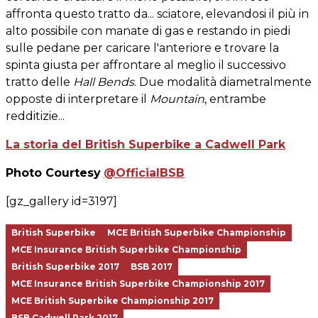
affronta questo tratto da... sciatore, elevandosi il più in
alto possibile con manate di gas e restando in piedi
sulle pedane per caricare l'anteriore e trovare la
spinta giusta per affrontare al meglio il successivo
tratto delle
Hall Bends
. Due modalità diametralmente
opposte di interpretare il
Mountain
, entrambe
redditizie...
La storia del British Superbike a Cadwell Park
Photo Courtesy
@OfficialBSB
[gz_gallery id=3197]
British Superbike
MCE British Superbike Championship
MCE Insurance British Superbike Championship
British Superbike 2017
BSB 2017
MCE Insurance British Superbike Championship 2017
MCE British Superbike Championship 2017
BSB Cadwell Park 2017