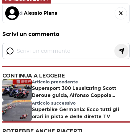
Alessio Piana
di
Scrivi un commento
CONTINUA A LEGGERE
Articolo precedente
Supersport 300 Lausitzring Scott
Deroue guida, Alfonso Coppola
insegue
Articolo successivo
Superbike Germania: Ecco tutti gli
orari in pista e delle dirette TV
POTREBBE ANCHE PIACERTI