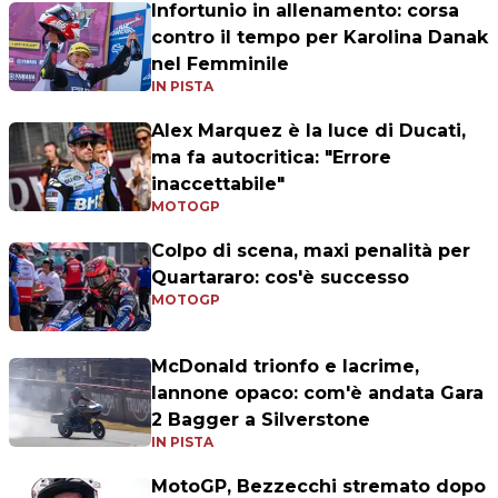
Infortunio in allenamento: corsa
contro il tempo per Karolina Danak
nel Femminile
IN PISTA
Alex Marquez è la luce di Ducati,
ma fa autocritica: "Errore
inaccettabile"
MOTOGP
Colpo di scena, maxi penalità per
Quartararo: cos'è successo
MOTOGP
McDonald trionfo e lacrime,
Iannone opaco: com'è andata Gara
2 Bagger a Silverstone
IN PISTA
MotoGP, Bezzecchi stremato dopo