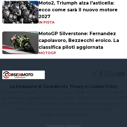
Moto2, Triumph alza l'asticella:
ecco come sarà il nuovo motore
2027
IN PISTA
MotoGP Silverstone: Fernandez
capolavoro, Bezzecchi eroico. La
classifica piloti aggiornata
MOTOGP
La Redazione di Corsedimoto
•
Privacy e Cookies Policy
Corsedimoto.com - Direttore responsabile: Paolo Gozzi Testata
giornalistica registrata Autorizzazione Tribunale Firenze n. 6009
del 14.12.2015 ROC (Registro Operatori della Comunicazione) no.
39721. Proprietà: CDM Edizioni (PI 03545940482)
info@corsedimoto.com
Powered by Newsifier