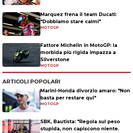
Marquez frena il team Ducati:
"Dobbiamo stare calmi"
MOTOGP
Fattore Michelin in MotoGP: la
morbida più rigida impazza a
Silverstone
MOTOGP
ARTICOLI POPOLARI
Marini-Honda divorzio amaro: "Non
basta per restare qui"
MOTOGP
SBK, Bautista: "Regola sul peso
stupida, non capiscono niente.