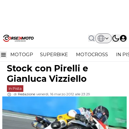
Home
In Pista
Endurance: Il Team DGSPORT
Endurance: il Team
All'assalto Della Stock Con Pirelli E
Gianluca Vizziello
MOTOGP
SUPERBIKE
MOTOCROSS
IN P
DGSPORT all'assalto della
Stock con Pirelli e
Gianluca Vizziello
In Pista
di
Redazione
venerdì, 16 marzo 2012 alle 23:29