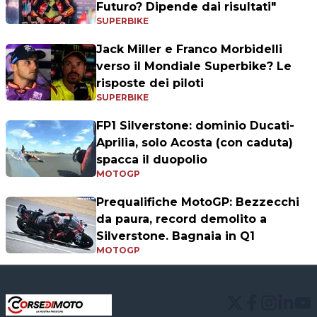
Futuro? Dipende dai risultati"
SUPERBIKE
Jack Miller e Franco Morbidelli
verso il Mondiale Superbike? Le
risposte dei piloti
SUPERBIKE
FP1 Silverstone: dominio Ducati-
Aprilia, solo Acosta (con caduta)
spacca il duopolio
MOTOGP
Prequalifiche MotoGP: Bezzecchi
da paura, record demolito a
Silverstone. Bagnaia in Q1
MOTOGP