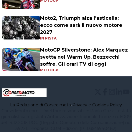
MOTOGP
Moto2, Triumph alza l'asticella:
ecco come sarà il nuovo motore
2027
IN PISTA
MotoGP Silverstone: Alex Marquez
svetta nel Warm Up, Bezzecchi
soffre. Gli orari TV di oggi
MOTOGP
La Redazione di Corsedimoto
•
Privacy e Cookies Policy
Corsedimoto.com - Direttore responsabile: Paolo Gozzi Testata
giornalistica registrata Autorizzazione Tribunale Firenze n. 6009
del 14.12.2015 ROC (Registro Operatori della Comunicazione) no.
39721. Proprietà: CDM Edizioni (PI 03545940482)