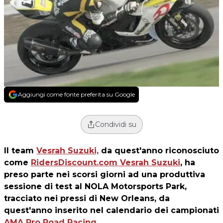
Aggiungi come fonte preferita su Google
Condividi su
Il team
Vesrah Suzuki,
da quest'anno riconosciuto
come
RidersDiscount.com Vesrah Suzuki
, ha
preso parte nei scorsi giorni ad una produttiva
sessione di test al NOLA Motorsports Park,
tracciato nei pressi di New Orleans, da
quest'anno inserito nel calendario dei campionati
AMA Pro Road Racing
.