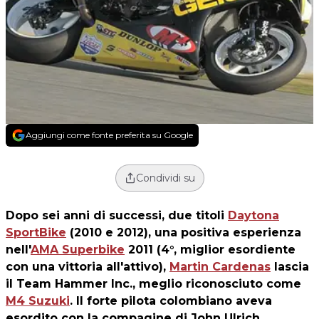
Aggiungi come fonte preferita su Google
Condividi su
Dopo sei anni di successi, due titoli
Daytona
SportBike
(2010 e 2012), una positiva esperienza
nell'
AMA Superbike
2011 (4°, miglior esordiente
con una vittoria all'attivo),
Martin Cardenas
lascia
il Team Hammer Inc., meglio riconosciuto come
M4 Suzuki
. Il forte pilota colombiano aveva
esordito con la compagine di John Ulrich