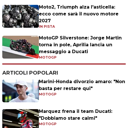
Moto2, Triumph alza l'asticella:
ecco come sarà il nuovo motore
2027
IN PISTA
MotoGP Silverstone: Jorge Martin
torna in pole, Aprilia lancia un
messaggio a Ducati
MOTOGP
ARTICOLI POPOLARI
Marini-Honda divorzio amaro: "Non
basta per restare qui"
MOTOGP
Marquez frena il team Ducati:
"Dobbiamo stare calmi"
MOTOGP