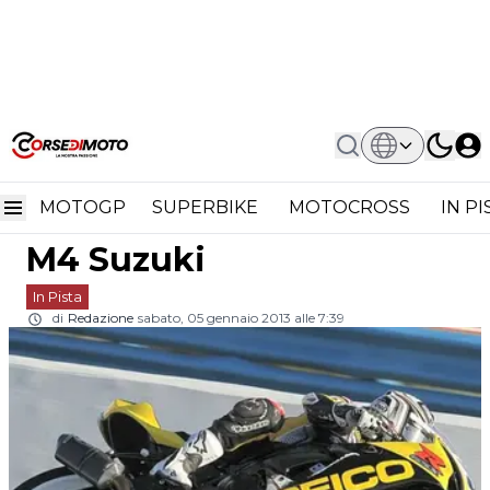
Home
In Pista
Daytona SportBike: Martin Cardenas
Daytona SportBike:
Lascia M4 Suzuki
MOTOGP
SUPERBIKE
MOTOCROSS
IN P
Martin Cardenas lascia
M4 Suzuki
In Pista
di
Redazione
sabato, 05 gennaio 2013 alle 7:39