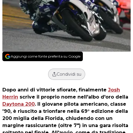
Aggiungi come fonte preferita su Google
Condividi su
Dopo anni di vittorie sfiorate, finalmente
Josh
Herrin
scrive il proprio nome nell'albo d'oro della
Daytona 200
. Il giovane pilota americano, classe
'90, è riuscito a trionfare nella 69° edizione della
200 miglia della Florida, chiudendo con un
margine rassicurante (oltre 7") in una gara risolta
soltanto nel finale. All'avvio, come da tradizione,