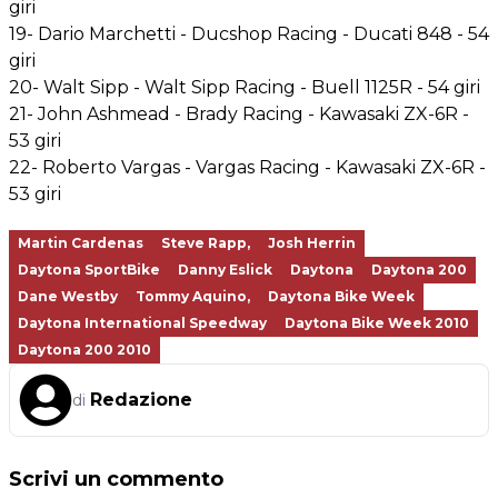
giri
19- Dario Marchetti - Ducshop Racing - Ducati 848 - 54
giri
20- Walt Sipp - Walt Sipp Racing - Buell 1125R - 54 giri
21- John Ashmead - Brady Racing - Kawasaki ZX-6R -
53 giri
22- Roberto Vargas - Vargas Racing - Kawasaki ZX-6R -
53 giri
Martin Cardenas
Steve Rapp,
Josh Herrin
Daytona SportBike
Danny Eslick
Daytona
Daytona 200
Dane Westby
Tommy Aquino,
Daytona Bike Week
Daytona International Speedway
Daytona Bike Week 2010
Daytona 200 2010
Redazione
di
Scrivi un commento