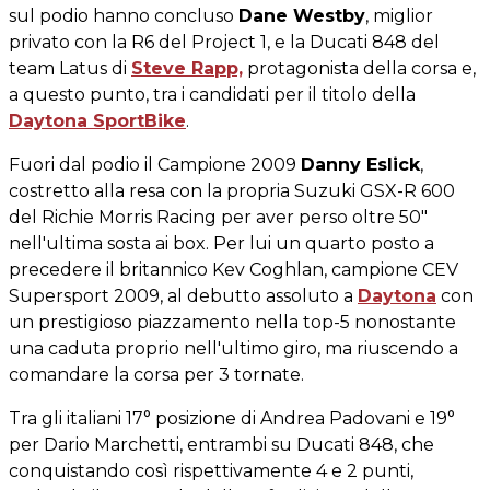
sul podio hanno concluso
Dane Westby
, miglior
privato con la R6 del Project 1, e la Ducati 848 del
team Latus di
Steve Rapp,
protagonista della corsa e,
a questo punto, tra i candidati per il titolo della
Daytona SportBike
.
Fuori dal podio il Campione 2009
Danny Eslick
,
costretto alla resa con la propria Suzuki GSX-R 600
del Richie Morris Racing per aver perso oltre 50"
nell'ultima sosta ai box. Per lui un quarto posto a
precedere il britannico Kev Coghlan, campione CEV
Supersport 2009, al debutto assoluto a
Daytona
con
un prestigioso piazzamento nella top-5 nonostante
una caduta proprio nell'ultimo giro, ma riuscendo a
comandare la corsa per 3 tornate.
Tra gli italiani 17° posizione di Andrea Padovani e 19°
per Dario Marchetti, entrambi su Ducati 848, che
conquistando così rispettivamente 4 e 2 punti,