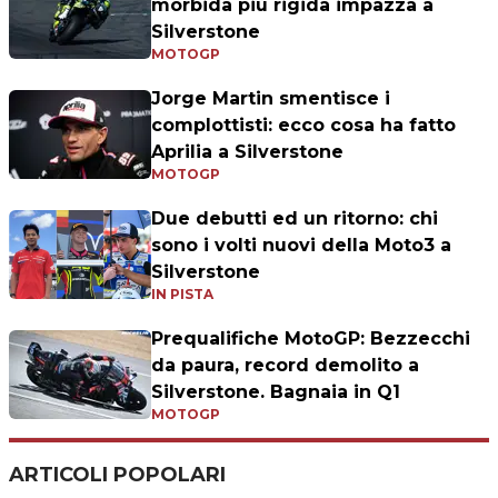
morbida più rigida impazza a
Silverstone
MOTOGP
Jorge Martin smentisce i
complottisti: ecco cosa ha fatto
Aprilia a Silverstone
MOTOGP
Due debutti ed un ritorno: chi
sono i volti nuovi della Moto3 a
Silverstone
IN PISTA
Prequalifiche MotoGP: Bezzecchi
da paura, record demolito a
Silverstone. Bagnaia in Q1
MOTOGP
ARTICOLI POPOLARI