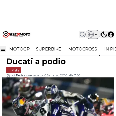
Home
In Pista
Daytona 200: Successo Di Josh Herrin
Daytona 200: successo di
Su Yamaha, Ducati A Podio
MOTOGP
SUPERBIKE
MOTOCROSS
IN P
Josh Herrin su Yamaha,
Ducati a podio
In Pista
di
Redazione
sabato, 06 marzo 2010 alle 7:50