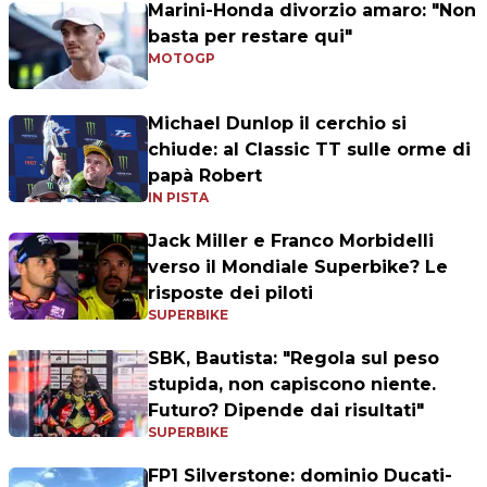
Marini-Honda divorzio amaro: "Non
basta per restare qui"
MOTOGP
Michael Dunlop il cerchio si
chiude: al Classic TT sulle orme di
papà Robert
IN PISTA
Jack Miller e Franco Morbidelli
verso il Mondiale Superbike? Le
risposte dei piloti
SUPERBIKE
SBK, Bautista: "Regola sul peso
stupida, non capiscono niente.
Futuro? Dipende dai risultati"
SUPERBIKE
FP1 Silverstone: dominio Ducati-