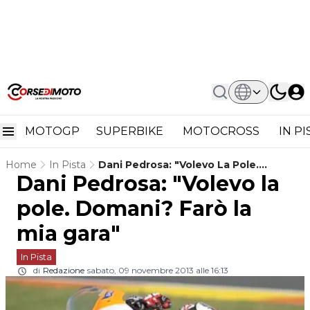
MOTOGP
SUPERBIKE
MOTOCROSS
IN P
Home
In Pista
Dani Pedrosa: "Volevo La Pole.
Dani Pedrosa: "Volevo la
Domani? Farò La Mia Gara"
pole. Domani? Farò la
mia gara"
In Pista
di
Redazione
sabato, 09 novembre 2013 alle 16:13