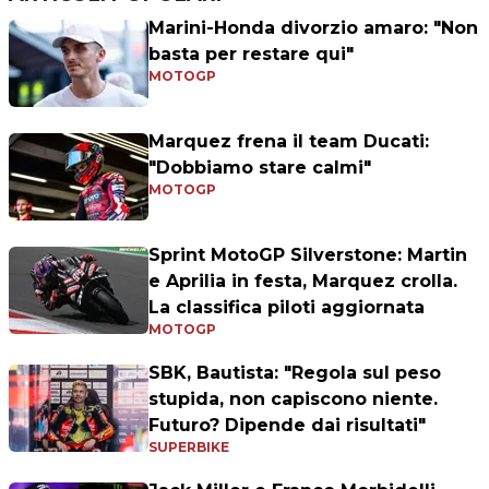
Marini-Honda divorzio amaro: "Non
basta per restare qui"
MOTOGP
Marquez frena il team Ducati:
"Dobbiamo stare calmi"
MOTOGP
Sprint MotoGP Silverstone: Martin
e Aprilia in festa, Marquez crolla.
La classifica piloti aggiornata
MOTOGP
SBK, Bautista: "Regola sul peso
stupida, non capiscono niente.
Futuro? Dipende dai risultati"
SUPERBIKE