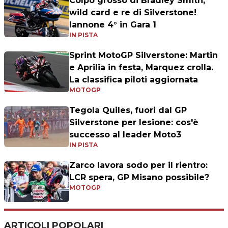
Colpo grosso di Bradley Smith,
wild card e re di Silverstone!
Iannone 4° in Gara 1
IN PISTA
Sprint MotoGP Silverstone: Martin
e Aprilia in festa, Marquez crolla.
La classifica piloti aggiornata
MOTOGP
Tegola Quiles, fuori dal GP
Silverstone per lesione: cos'è
successo al leader Moto3
IN PISTA
Zarco lavora sodo per il rientro:
LCR spera, GP Misano possibile?
MOTOGP
ARTICOLI POPOLARI