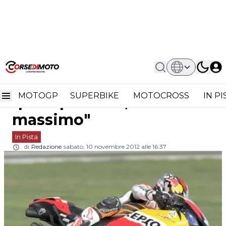
Home
In Pista
Dani Pedrosa: "Un Giro Quasi Perfetto,
Dani Pedrosa: "Un giro
Ho Dato Il Massimo"
MOTOGP
SUPERBIKE
MOTOCROSS
IN P
quasi perfetto, ho dato il
massimo"
In Pista
di
Redazione
sabato, 10 novembre 2012 alle 16:37