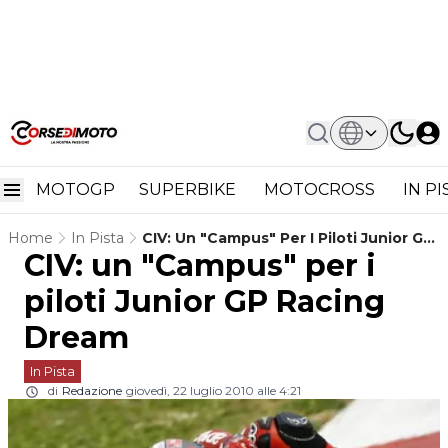
MOTOGP
SUPERBIKE
MOTOCROSS
IN P
Home
In Pista
CIV: Un "Campus" Per I Piloti Junior GP
CIV: un "Campus" per i
Racing Dream
piloti Junior GP Racing
Dream
In Pista
di
Redazione
giovedì, 22 luglio 2010 alle 4:21