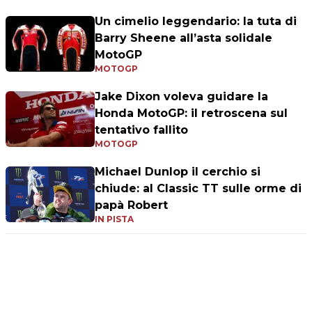
Un cimelio leggendario: la tuta di
Barry Sheene all’asta solidale
MotoGP
MOTOGP
Jake Dixon voleva guidare la
Honda MotoGP: il retroscena sul
tentativo fallito
MOTOGP
Michael Dunlop il cerchio si
chiude: al Classic TT sulle orme di
papà Robert
IN PISTA