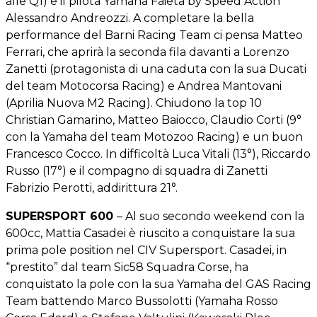
alle Q1) e il pilota Yamaha Faieta by Speed Action
Alessandro Andreozzi. A completare la bella
performance del Barni Racing Team ci pensa Matteo
Ferrari, che aprirà la seconda fila davanti a Lorenzo
Zanetti (protagonista di una caduta con la sua Ducati
del team Motocorsa Racing) e Andrea Mantovani
(Aprilia Nuova M2 Racing). Chiudono la top 10
Christian Gamarino, Matteo Baiocco, Claudio Corti (9°
con la Yamaha del team Motozoo Racing) e un buon
Francesco Cocco. In difficoltà Luca Vitali (13°), Riccardo
Russo (17°) e il compagno di squadra di Zanetti
Fabrizio Perotti, addirittura 21°.
SUPERSPORT 600
– Al suo secondo weekend con la
600cc, Mattia Casadei è riuscito a conquistare la sua
prima pole position nel CIV Supersport. Casadei, in
“prestito” dal team Sic58 Squadra Corse, ha
conquistato la pole con la sua Yamaha del GAS Racing
Team battendo Marco Bussolotti (Yamaha Rosso