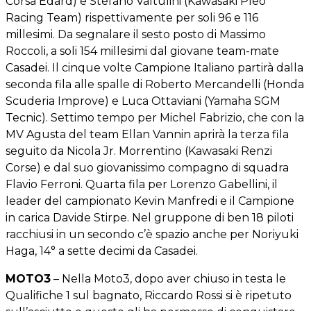
Corsa Edard) e Stefano Valtulini (Kawasaki Pleo
Racing Team) rispettivamente per soli 96 e 116
millesimi. Da segnalare il sesto posto di Massimo
Roccoli, a soli 154 millesimi dal giovane team-mate
Casadei. Il cinque volte Campione Italiano partirà dalla
seconda fila alle spalle di Roberto Mercandelli (Honda
Scuderia Improve) e Luca Ottaviani (Yamaha SGM
Tecnic). Settimo tempo per Michel Fabrizio, che con la
MV Agusta del team Ellan Vannin aprirà la terza fila
seguito da Nicola Jr. Morrentino (Kawasaki Renzi
Corse) e dal suo giovanissimo compagno di squadra
Flavio Ferroni. Quarta fila per Lorenzo Gabellini, il
leader del campionato Kevin Manfredi e il Campione
in carica Davide Stirpe. Nel gruppone di ben 18 piloti
racchiusi in un secondo c’è spazio anche per Noriyuki
Haga, 14° a sette decimi da Casadei.
MOTO3
– Nella Moto3, dopo aver chiuso in testa le
Qualifiche 1 sul bagnato, Riccardo Rossi si è ripetuto