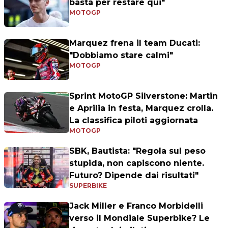
basta per restare qui"
MOTOGP
Marquez frena il team Ducati:
"Dobbiamo stare calmi"
MOTOGP
Sprint MotoGP Silverstone: Martin
e Aprilia in festa, Marquez crolla.
La classifica piloti aggiornata
MOTOGP
SBK, Bautista: "Regola sul peso
stupida, non capiscono niente.
Futuro? Dipende dai risultati"
SUPERBIKE
Jack Miller e Franco Morbidelli
verso il Mondiale Superbike? Le