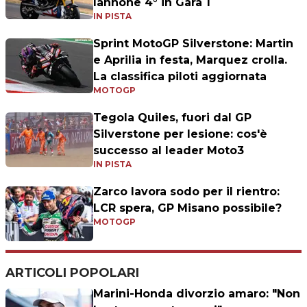
Iannone 4° in Gara 1
IN PISTA
Sprint MotoGP Silverstone: Martin
e Aprilia in festa, Marquez crolla.
La classifica piloti aggiornata
MOTOGP
Tegola Quiles, fuori dal GP
Silverstone per lesione: cos'è
successo al leader Moto3
IN PISTA
Zarco lavora sodo per il rientro:
LCR spera, GP Misano possibile?
MOTOGP
ARTICOLI POPOLARI
Marini-Honda divorzio amaro: "Non