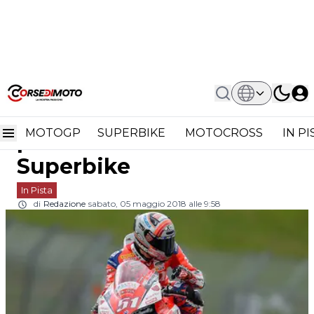
Home
In Pista
CIV Mugello 1: Ennesima Pole Di
CIV Mugello 1: Ennesima
Michele Pirro In Superbike
MOTOGP
SUPERBIKE
MOTOCROSS
IN P
pole di Michele Pirro in
Superbike
In Pista
di
Redazione
sabato, 05 maggio 2018 alle 9:58