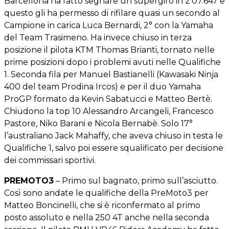
Barcellona ha fatto segnare un supergiro in 2’07.647 e
questo gli ha permesso di rifilare quasi un secondo al
Campione in carica Luca Bernardi, 2° con la Yamaha
del Team Trasimeno. Ha invece chiuso in terza
posizione il pilota KTM Thomas Brianti, tornato nelle
prime posizioni dopo i problemi avuti nelle Qualifiche
1. Seconda fila per Manuel Bastianelli (Kawasaki Ninja
400 del team Prodina Ircos) e per il duo Yamaha
ProGP formato da Kevin Sabatucci e Matteo Bertè.
Chiudono la top 10 Alessandro Arcangeli, Francesco
Pastore, Niko Barani e Nicola Bernabè. Solo 17°
l’australiano Jack Mahaffy, che aveva chiuso in testa le
Qualifiche 1, salvo poi essere squalificato per decisione
dei commissari sportivi.
PREMOTO3
– Primo sul bagnato, primo sull’asciutto.
Così sono andate le qualifiche della PreMoto3 per
Matteo Boncinelli, che si è riconfermato al primo
posto assoluto e nella 250 4T anche nella seconda