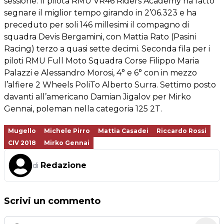
sessione. Il pilota RMU VR46 Riders Academy ha fatto
segnare il miglior tempo girando in 2’06.323 e ha
preceduto per soli 146 millesimi il compagno di
squadra Devis Bergamini, con Mattia Rato (Pasini
Racing) terzo a quasi sette decimi. Seconda fila per i
piloti RMU Full Moto Squadra Corse Filippo Maria
Palazzi e Alessandro Morosi, 4° e 6° con in mezzo
l’alfiere 2 Wheels PoliTo Alberto Surra. Settimo posto
davanti all’americano Damian Jigalov per Mirko
Gennai, poleman nella categoria 125 2T.
Mugello
Michele Pirro
Mattia Casadei
Riccardo Rossi
CIV 2018
Mirko Gennai
Redazione
di
Scrivi un commento