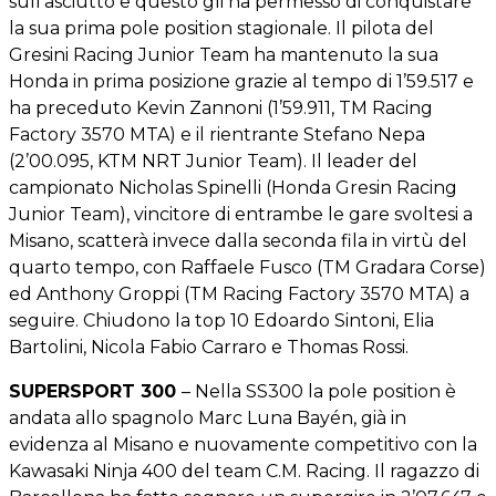
sull’asciutto e questo gli ha permesso di conquistare
la sua prima pole position stagionale. Il pilota del
Gresini Racing Junior Team ha mantenuto la sua
Honda in prima posizione grazie al tempo di 1’59.517 e
ha preceduto Kevin Zannoni (1’59.911, TM Racing
Factory 3570 MTA) e il rientrante Stefano Nepa
(2’00.095, KTM NRT Junior Team). Il leader del
campionato Nicholas Spinelli (Honda Gresin Racing
Junior Team), vincitore di entrambe le gare svoltesi a
Misano, scatterà invece dalla seconda fila in virtù del
quarto tempo, con Raffaele Fusco (TM Gradara Corse)
ed Anthony Groppi (TM Racing Factory 3570 MTA) a
seguire. Chiudono la top 10 Edoardo Sintoni, Elia
Bartolini, Nicola Fabio Carraro e Thomas Rossi.
SUPERSPORT 300
– Nella SS300 la pole position è
andata allo spagnolo Marc Luna Bayén, già in
evidenza al Misano e nuovamente competitivo con la
Kawasaki Ninja 400 del team C.M. Racing. Il ragazzo di