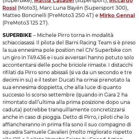
(Superbike),
Mattia Casadei
(Supersport),
Riccardo
Rossi
(Moto3), Marc Luna Bayén (Supersport 300),
Matteo Boncinelli (PreMoto3 250 4T) e
Mirko Gennai
(PreMoto3 125 2T).
SUPERBIKE
– Michele Pirro torna in modalità
schiacciasassi. Il pilota del Barni Racing Team si è preso
la sua ennesima pole position nel CIV Superbike con
un giro in 1’49.436 e i suoi avversari hanno potuto solo
accontentarsi delle poche briciole rimaste. I distacchi
rifilati da Pirro sono abissali (si va da un secondo e tre
decimi in su) e il tester Ducati ha ormai prenotato la
sua ennesima doppietta, che alla luce di quanto
successo lo scorso settembre (quando in Gara 2 ha
rimontato dall’ultima alla prima posizione dopo una
caduta) potrebbe tranquillamente concretizzarsi
anche in caso di pioggia. Detto di Pirro, i piloti che lo
affiancheranno in prima fila sono il suo compagno di
squadra Samuele Cavalieri (molto migliorato rispetto