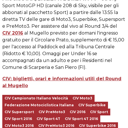
Sport MotoGP HD (canale 208 di Sky, visibile per gli
abbonati al pacchetto Sport) a partire dalle 13:55 la
diretta TV delle gare di Moto3, Superbike, Supersport
e PreMoto3. Per assistere dal vivo al Round 3/4 del
CIV 2016
al Mugello previsto per domani l'ingresso
gratuito per il Circolare Prato, supplemento di € 15,00
per l'accesso al Paddock ed alla Tribuna Centrale
(Ridotto € 10,00). Omaggi per Under 16 se
accompagnati da un adulto e per i Residenti nel
Comune di Scarperia e San Piero (FI).
CIV: biglietti, orari e informazioni utili del Round
al Mugello
CIV Campionato Italiano Velocità
CIV Moto3
Federazione Motociclistica Italiana
CIV Superbike
CIV Supersport
CIV PreMoto3
CIV 2016
CIV Sport
CIV Sport 2016
CIV Sport 4T
CIV Sport 4T 2016
CIV Moto3 2016
CIV PreMoto3 2016
CIV Superbike 2016