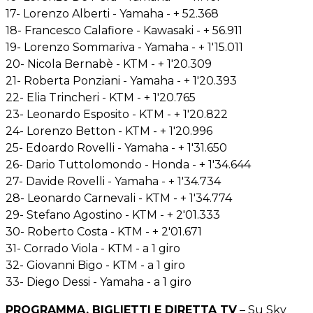
17- Lorenzo Alberti - Yamaha - + 52.368
18- Francesco Calafiore - Kawasaki - + 56.911
19- Lorenzo Sommariva - Yamaha - + 1'15.011
20- Nicola Bernabè - KTM - + 1'20.309
21- Roberta Ponziani - Yamaha - + 1'20.393
22- Elia Trincheri - KTM - + 1'20.765
23- Leonardo Esposito - KTM - + 1'20.822
24- Lorenzo Betton - KTM - + 1'20.996
25- Edoardo Rovelli - Yamaha - + 1'31.650
26- Dario Tuttolomondo - Honda - + 1'34.644
27- Davide Rovelli - Yamaha - + 1'34.734
28- Leonardo Carnevali - KTM - + 1'34.774
29- Stefano Agostino - KTM - + 2'01.333
30- Roberto Costa - KTM - + 2'01.671
31- Corrado Viola - KTM - a 1 giro
32- Giovanni Bigo - KTM - a 1 giro
33- Diego Dessi - Yamaha - a 1 giro
PROGRAMMA, BIGLIETTI E DIRETTA TV
– Su Sky