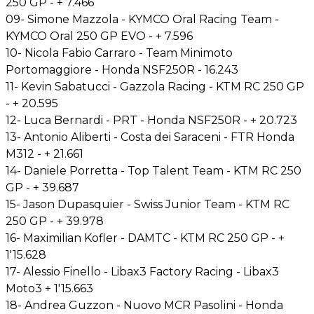
250 GP - + 7.466
09- Simone Mazzola - KYMCO Oral Racing Team -
KYMCO Oral 250 GP EVO - + 7.596
10- Nicola Fabio Carraro - Team Minimoto
Portomaggiore - Honda NSF250R - 16.243
11- Kevin Sabatucci - Gazzola Racing - KTM RC 250 GP
- + 20.595
12- Luca Bernardi - PRT - Honda NSF250R - + 20.723
13- Antonio Aliberti - Costa dei Saraceni - FTR Honda
M312 - + 21.661
14- Daniele Porretta - Top Talent Team - KTM RC 250
GP - + 39.687
15- Jason Dupasquier - Swiss Junior Team - KTM RC
250 GP - + 39.978
16- Maximilian Kofler - DAMTC - KTM RC 250 GP - +
1'15.628
17- Alessio Finello - Libax3 Factory Racing - Libax3
Moto3 + 1'15.663
18- Andrea Guzzon - Nuovo MCR Pasolini - Honda