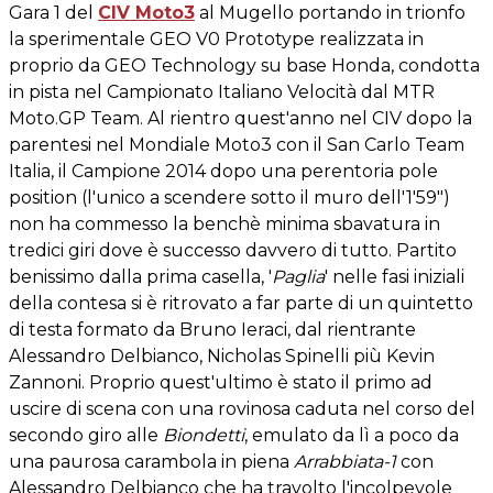
Gara 1 del
CIV Moto3
al Mugello portando in trionfo
la sperimentale GEO V0 Prototype realizzata in
proprio da GEO Technology su base Honda, condotta
in pista nel Campionato Italiano Velocità dal MTR
Moto.GP Team. Al rientro quest'anno nel CIV dopo la
parentesi nel Mondiale Moto3 con il San Carlo Team
Italia, il Campione 2014 dopo una perentoria pole
position (l'unico a scendere sotto il muro dell'1'59")
non ha commesso la benchè minima sbavatura in
tredici giri dove è successo davvero di tutto. Partito
benissimo dalla prima casella, '
Paglia
' nelle fasi iniziali
della contesa si è ritrovato a far parte di un quintetto
di testa formato da Bruno Ieraci, dal rientrante
Alessandro Delbianco, Nicholas Spinelli più Kevin
Zannoni. Proprio quest'ultimo è stato il primo ad
uscire di scena con una rovinosa caduta nel corso del
secondo giro alle
Biondetti
, emulato da lì a poco da
una paurosa carambola in piena
Arrabbiata-1
con
Alessandro Delbianco che ha travolto l'incolpevole