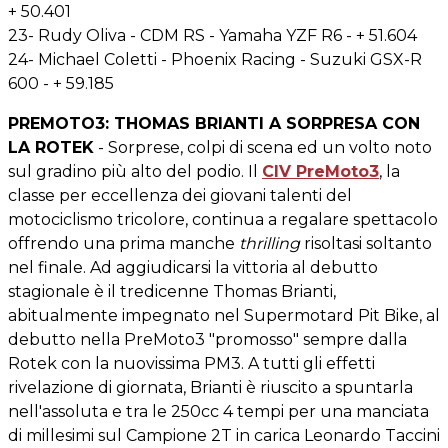
+ 50.401
23- Rudy Oliva - CDM RS - Yamaha YZF R6 - + 51.604
24- Michael Coletti - Phoenix Racing - Suzuki GSX-R
600 - + 59.185
PREMOTO3: THOMAS BRIANTI A SORPRESA CON
LA ROTEK
- Sorprese, colpi di scena ed un volto noto
sul gradino più alto del podio. Il
CIV PreMoto3
, la
classe per eccellenza dei giovani talenti del
motociclismo tricolore, continua a regalare spettacolo
offrendo una prima manche
thrilling
risoltasi soltanto
nel finale. Ad aggiudicarsi la vittoria al debutto
stagionale è il tredicenne Thomas Brianti,
abitualmente impegnato nel Supermotard Pit Bike, al
debutto nella PreMoto3 "promosso" sempre dalla
Rotek con la nuovissima PM3. A tutti gli effetti
rivelazione di giornata, Brianti è riuscito a spuntarla
nell'assoluta e tra le 250cc 4 tempi per una manciata
di millesimi sul Campione 2T in carica Leonardo Taccini