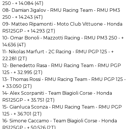
250 - + 14.084 (4T)
08- Damian Jigalov - RMU Racing Team - RMU PM3
250 - + 14.243 (4T)
09- Matteo Ripamonti - Moto Club Vittuone - Honda
RS125GP - + 14.293 (2T)
10- Omar Bonoli - Mazzotti Racing - RMU PM3 250 - +
14.636 (4T)
11- Nikolas Marfurt - 2C Racing - RMU PGP 125 - +
22.281 (2T)
12- Benedetto Rasa - RMU Racing Team - RMU PGP
125 - + 32.995 (2T)
13- Thomas Rossi - RMU Racing Team - RMU PGP 125 -
+ 33.050 (2T)
14- Alex Scorpaniti - Team Biagioli Corse - Honda
RS125GP - + 35.751 (2T)
15- Gianluca Sconza - RMU Racing Team - RMU PGP
125 - + 36.701 (2T)
16- Simone Caccamo - Team Biagioli Corse - Honda
RS125GP - + 50.526 (2T)