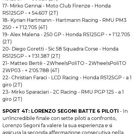
17- Mirko Gennai - Moto Club Firenze - Honda
RS125GP - + 54.607 (2T)
18- Kyrian Hartmann - Hartmann Racing - RMU PM3
250 - + 1'12.705 (4T)
19- Alex Malena - 250 GP - Honda RS125GP - + 1'12.705
(2T)
20- Diego Goretti - Sic 58 Squadra Corse - Honda
RS125GP - + 1'31.387 (2T)
21- Matteo Bertè - 2WheelsPoliTO - 2WheelsPoliTO
2WP03 - + 2'05.788 (4T)
22- Christian Faraci - LCD Racing - Honda RS125GP - a 1
giro (2T)
23- Mirko Sparaciari - 2C Racing - RMU PGP 125 - a 1
giro (2T)
SPORT 4T: LORENZO SEGONI BATTE 6 PILOTI
- In
un'incredibile finale con sette piloti a confronto,
Lorenzo Segoni fa valere la sua esperienza e si
assicura la seconda affermazione consecutiva nella