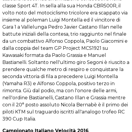
classe Sport 4T. In sella alla sua Honda CBR500R, il
volto noto del motociclismo tricolore era scappato via
insieme al poleman Luigi Montella ed il vincitore di
Gara 1 a Vallelunga Pedro Javier Castano Illan nelle
battute iniziali della contesa, trio raggiunto nel finale
da un combattivo Alfonso Coppola, Paolo Giacomini e
dalla coppia del team GP Project MCS1921 su
Kawasaki formata da Paolo Grassia e Manuel
Bastianelli. Soltanto nell'ultimo giro Segoni è riuscito a
prendere qualche metro di respiro e conquistare la
seconda vittoria di fila a precedere Luigi Montella
(Yamaha R3) e Alfonso Coppola, positivo terzo in
rimonta. Giù dal podio, ma con l'onore delle armi,
nell'ordine Bastianelli, Castano Illan e Grassia mentre
con il 20° posto assoluto Nicola Bernabè è il primo dei
piloti KTM sul traguardo iscritti all'analogo trofeo RC
390 Cup Italia.
Campionato Italiano Velocità 2016