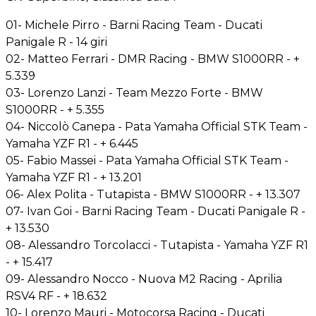
01- Michele Pirro - Barni Racing Team - Ducati
Panigale R - 14 giri
02- Matteo Ferrari - DMR Racing - BMW S1000RR - +
5.339
03- Lorenzo Lanzi - Team Mezzo Forte - BMW
S1000RR - + 5.355
04- Niccolò Canepa - Pata Yamaha Official STK Team -
Yamaha YZF R1 - + 6.445
05- Fabio Massei - Pata Yamaha Official STK Team -
Yamaha YZF R1 - + 13.201
06- Alex Polita - Tutapista - BMW S1000RR - + 13.307
07- Ivan Goi - Barni Racing Team - Ducati Panigale R -
+ 13.530
08- Alessandro Torcolacci - Tutapista - Yamaha YZF R1
- + 15.417
09- Alessandro Nocco - Nuova M2 Racing - Aprilia
RSV4 RF - + 18.632
10- Lorenzo Mauri - Motocorsa Racing - Ducati