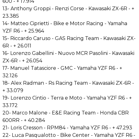
600 - + 17.914
13- Anthony Groppi - Renzi Corse - Kawasaki ZX-6R - +
23.385
14- Matteo Ciprietti - Bike e Motor Racing - Yamaha
YZF R6 - + 25.964
15- Riccardo Caruso - GAS Racing Team - Kawasaki ZX-
6R - + 26.011
16- Lorenzo Gabellini - Nuovo MCR Pasolini - Kawasaki
ZX-6R - + 26.054
17- Manuel Tatasciore - GMC - Yamaha YZF R6 - +
32.126
18- Alex Radman - Rs Racing Team - Kawasaki ZX-6R -
+ 33.079
19- Lorenzo Cintio - Terra e Moto - Yamaha YZF R6 - +
33.172
20- Marco Malone - E&E Racing Team - Honda CBR
600RR - + 40.284
21- Loris Cresson - RPM84 - Yamaha YZF R6 - + 47.293
22- Luca Pasqualotto - Bike Center - Yamaha YZF R6 -