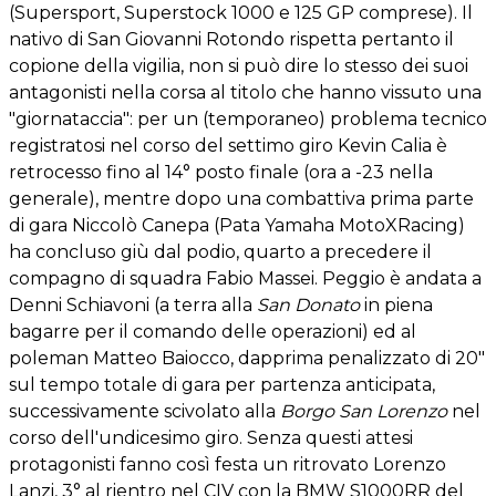
(Supersport, Superstock 1000 e 125 GP comprese). Il
nativo di San Giovanni Rotondo rispetta pertanto il
copione della vigilia, non si può dire lo stesso dei suoi
antagonisti nella corsa al titolo che hanno vissuto una
"giornataccia": per un (temporaneo) problema tecnico
registratosi nel corso del settimo giro Kevin Calia è
retrocesso fino al 14° posto finale (ora a -23 nella
generale), mentre dopo una combattiva prima parte
di gara Niccolò Canepa (Pata Yamaha MotoXRacing)
ha concluso giù dal podio, quarto a precedere il
compagno di squadra Fabio Massei. Peggio è andata a
Denni Schiavoni (a terra alla
San Donato
in piena
bagarre per il comando delle operazioni) ed al
poleman Matteo Baiocco, dapprima penalizzato di 20"
sul tempo totale di gara per partenza anticipata,
successivamente scivolato alla
Borgo San Lorenzo
nel
corso dell'undicesimo giro. Senza questi attesi
protagonisti fanno così festa un ritrovato Lorenzo
Lanzi, 3° al rientro nel CIV con la BMW S1000RR del