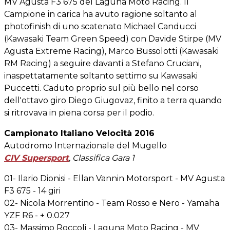
MV Agusta F3 675 del Laguna Moto Racing. Il
Campione in carica ha avuto ragione soltanto al
photofinish di uno scatenato Michael Canducci
(Kawasaki Team Green Speed) con Davide Stirpe (MV
Agusta Extreme Racing), Marco Bussolotti (Kawasaki
RM Racing) a seguire davanti a Stefano Cruciani,
inaspettatamente soltanto settimo su Kawasaki
Puccetti. Caduto proprio sul più bello nel corso
dell'ottavo giro Diego Giugovaz, finito a terra quando
si ritrovava in piena corsa per il podio.
Campionato Italiano Velocità 2016
Autodromo Internazionale del Mugello
CIV Supersport
, Classifica Gara 1
01- Ilario Dionisi - Ellan Vannin Motorsport - MV Agusta
F3 675 - 14 giri
02- Nicola Morrentino - Team Rosso e Nero - Yamaha
YZF R6 - + 0.027
03- Massimo Roccoli - Laguna Moto Racing - MV