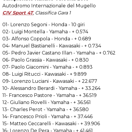
Autodromo Internazionale del Mugello
CIV Sport 4T
, Classifica Gara 1
01- Lorenzo Segoni - Honda - 10 giri
02- Luigi Montella - Yamaha - + 0.574
03- Alfonso Coppola - Honda - + 0.689
04- Manuel Bastianelli - Kawasaki - + 0.734
05- Pedro Javier Castano Illan - Yamaha - + 0.762
06- Paolo Grassia - Kawasaki - + 0.830
07- Paolo Giacomini - Yamaha - + 0.893
08- Luigi Ritucci - Kawasaki - + 9.899
09- Lorenzo Luciani - Kawasaki - + 22.677
10- Alessandro Berardi - Yamaha - + 33.264
11- Francesco Pastore - Yamaha - + 36.519
12- Giuliano Rovelli - Yamaha - + 36.561
13- Charles Perot - Yamaha - + 36.580
14- Francesco Prioli - Yamaha - + 37.446
15- Matteo Ceccarelli - Kawasaki - + 39.906
16- Lorenzo De Pera - Yamaha - + 41.461