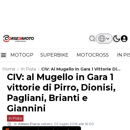
MOTOGP
SUPERBIKE
MOTOCROSS
IN P
Home
In Pista
CIV: Al Mugello In Gara 1 Vittorie Di
CIV: al Mugello in Gara 1
Pirro, Dionisi, Pagliani, Brianti E
Giannini
vittorie di Pirro, Dionisi,
Pagliani, Brianti e
Giannini
In Pista
di
Alessio Piana
sabato, 02 luglio 2016 alle 16:00