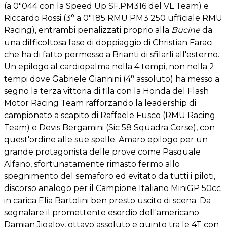
(a 0"044 con la Speed Up SF.PM316 del VL Team) e
Riccardo Rossi (3° a 0"185 RMU PM3 250 ufficiale RMU
Racing), entrambi penalizzati proprio alla
Bucine
da
una difficoltosa fase di doppiaggio di Christian Faraci
che ha di fatto permesso a Brianti di sfilarli all'esterno.
Un epilogo al cardiopalma nella 4 tempi, non nella 2
tempi dove Gabriele Giannini (4° assoluto) ha messo a
segno la terza vittoria di fila con la Honda del Flash
Motor Racing Team rafforzando la leadership di
campionato a scapito di Raffaele Fusco (RMU Racing
Team) e Devis Bergamini (Sic 58 Squadra Corse), con
quest'ordine alle sue spalle. Amaro epilogo per un
grande protagonista delle prove come Pasquale
Alfano, sfortunatamente rimasto fermo allo
spegnimento del semaforo ed evitato da tutti i piloti,
discorso analogo per il Campione Italiano MiniGP 50cc
in carica Elia Bartolini ben presto uscito di scena. Da
segnalare il promettente esordio dell'americano
Damian Jigalov, ottavo assoluto e quinto tra le 4T con