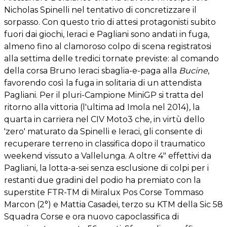
Nicholas Spinelli nel tentativo di concretizzare il
sorpasso. Con questo trio di attesi protagonisti subito
fuori dai giochi, Ieraci e Pagliani sono andati in fuga,
almeno fino al clamoroso colpo di scena registratosi
alla settima delle tredici tornate previste: al comando
della corsa Bruno Ieraci sbaglia-e-paga alla
Bucine
,
favorendo così la fuga in solitaria di un attendista
Pagliani. Per il pluri-Campione MiniGP si tratta del
ritorno alla vittoria (l'ultima ad Imola nel 2014), la
quarta in carriera nel CIV Moto3 che, in virtù dello
'zero' maturato da Spinelli e Ieraci, gli consente di
recuperare terreno in classifica dopo il traumatico
weekend vissuto a Vallelunga. A oltre 4" effettivi da
Pagliani, la lotta-a-sei senza esclusione di colpi per i
restanti due gradini del podio ha premiato con la
superstite FTR-TM di Miralux Pos Corse Tommaso
Marcon (2°) e Mattia Casadei, terzo su KTM della Sic 58
Squadra Corse e ora nuovo capoclassifica di