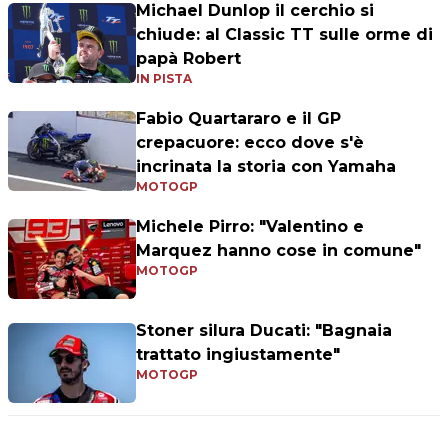
Michael Dunlop il cerchio si
chiude: al Classic TT sulle orme di
papà Robert
IN PISTA
Fabio Quartararo e il GP
crepacuore: ecco dove s'è
incrinata la storia con Yamaha
MOTOGP
Michele Pirro: "Valentino e
Marquez hanno cose in comune"
MOTOGP
Stoner silura Ducati: "Bagnaia
trattato ingiustamente"
MOTOGP