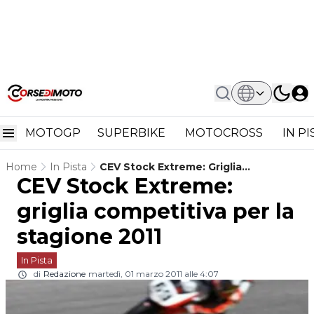
MOTOGP
SUPERBIKE
MOTOCROSS
IN P
Home
In Pista
CEV Stock Extreme: Griglia
CEV Stock Extreme:
Competitiva Per La Stagione 2011
griglia competitiva per la
stagione 2011
In Pista
di
Redazione
martedì, 01 marzo 2011 alle 4:07