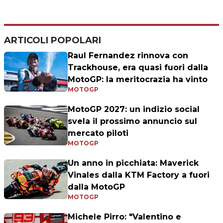
ARTICOLI POPOLARI
Raul Fernandez rinnova con
Trackhouse, era quasi fuori dalla
MotoGP: la meritocrazia ha vinto
MOTOGP
MotoGP 2027: un indizio social
svela il prossimo annuncio sul
mercato piloti
MOTOGP
Un anno in picchiata: Maverick
Vinales dalla KTM Factory a fuori
dalla MotoGP
MOTOGP
Michele Pirro: "Valentino e