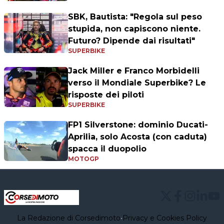
SBK, Bautista: "Regola sul peso
stupida, non capiscono niente.
Futuro? Dipende dai risultati"
SUPERBIKE
Jack Miller e Franco Morbidelli
verso il Mondiale Superbike? Le
risposte dei piloti
SUPERBIKE
FP1 Silverstone: dominio Ducati-
Aprilia, solo Acosta (con caduta)
spacca il duopolio
MOTOGP
La Redazione di Corsedimoto
•
Privacy e Cookies Policy