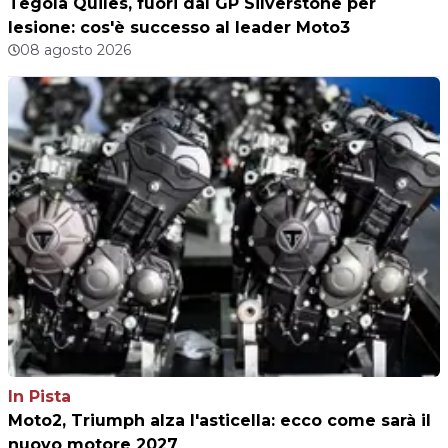
Tegola Quiles, fuori dal GP Silverstone per
lesione: cos'è successo al leader Moto3
08 agosto 2026
In Pista
Moto2, Triumph alza l'asticella: ecco come sarà il
nuovo motore 2027