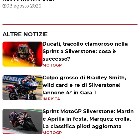
08 agosto 2026
ALTRE NOTIZIE
Ducati, tracollo clamoroso nella
Sprint a Silverstone: cosa è
successo?
MOTOGP
Colpo grosso di Bradley Smith,
wild card e re di Silverstone!
Iannone 4° in Gara 1
IN PISTA
Sprint MotoGP Silverstone: Martin
e Aprilia in festa, Marquez crolla.
La classifica piloti aggiornata
MOTOGP