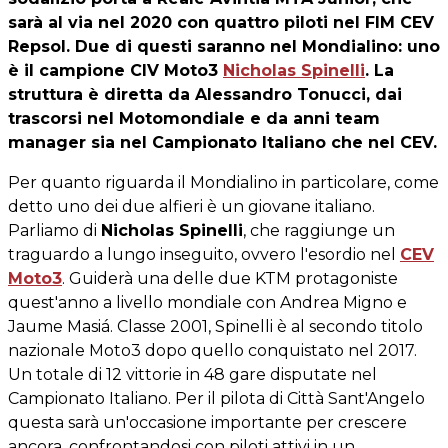
sarà al via nel 2020 con quattro piloti nel FIM CEV
Repsol. Due di questi saranno nel Mondialino: uno
è il campione CIV Moto3
Nicholas Spinelli
. La
struttura è diretta da Alessandro Tonucci, dai
trascorsi nel Motomondiale e da anni team
manager sia nel Campionato Italiano che nel CEV.
Per quanto riguarda il Mondialino in particolare, come
detto uno dei due alfieri è un giovane italiano.
Parliamo di
Nicholas Spinelli
, che raggiunge un
traguardo a lungo inseguito, ovvero l'esordio nel
CEV
Moto3
. Guiderà una delle due KTM protagoniste
quest'anno a livello mondiale con Andrea Migno e
Jaume Masiá. Classe 2001, Spinelli è al secondo titolo
nazionale Moto3 dopo quello conquistato nel 2017.
Un totale di 12 vittorie in 48 gare disputate nel
Campionato Italiano. Per il pilota di Città Sant'Angelo
questa sarà un'occasione importante per crescere
ancora, confrontandosi con piloti attivi in un