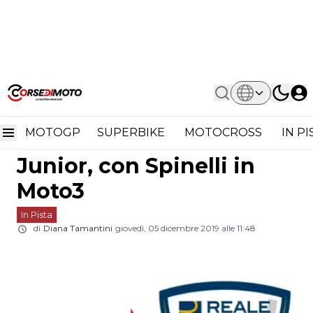
Home
In Pista
CEV: La Nuova Realtà Reale Avintia
CEV: La nuova realtà
MTA Junior, Con Spinelli In Moto3
MOTOGP
SUPERBIKE
MOTOCROSS
IN P
Reale Avintia MTA
Junior, con Spinelli in
Moto3
In Pista
di
Diana Tamantini
giovedì, 05 dicembre 2019 alle 11:48