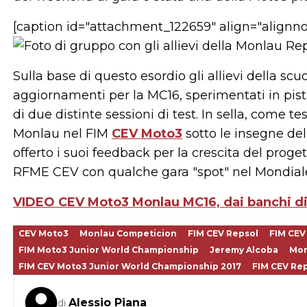
[caption id="attachment_122659" align="alignn
Sulla base di questo esordio gli allievi della sc
aggiornamenti per la MC16, sperimentati in pista
di due distinte sessioni di test. In sella, come te
Monlau nel FIM
CEV Moto3
sotto le insegne dell
offerto i suoi feedback per la crescita del prog
RFME CEV con qualche gara "spot" nel Mondiale 
VIDEO CEV Moto3 Monlau MC16, dai banchi di s
CEV Moto3
Monlau Competicion
FIM CEV Repsol
FIM CEV
FIM Moto3 Junior World Championship
Jeremy Alcoba
Mon
FIM CEV Moto3 Junior World Championship 2017
FIM CEV Rep
Alessio Piana
di