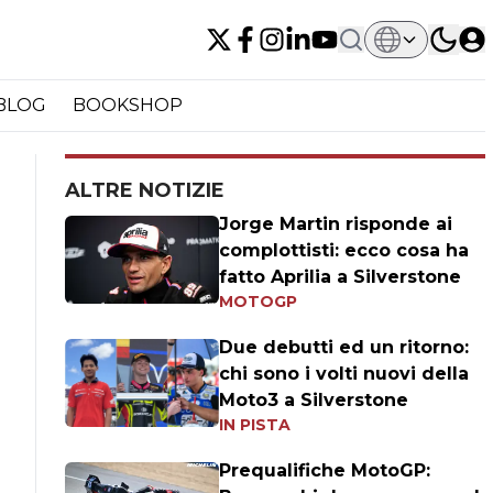
BLOG
BOOKSHOP
ALTRE NOTIZIE
Jorge Martin risponde ai
complottisti: ecco cosa ha
fatto Aprilia a Silverstone
MOTOGP
Due debutti ed un ritorno:
chi sono i volti nuovi della
Moto3 a Silverstone
IN PISTA
Prequalifiche MotoGP: