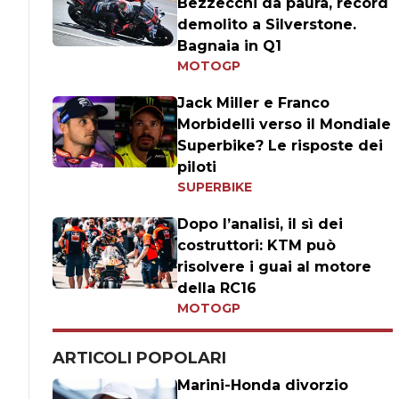
Bezzecchi da paura, record
demolito a Silverstone.
Bagnaia in Q1
MOTOGP
Jack Miller e Franco
Morbidelli verso il Mondiale
Superbike? Le risposte dei
piloti
SUPERBIKE
Dopo l’analisi, il sì dei
costruttori: KTM può
risolvere i guai al motore
della RC16
MOTOGP
ARTICOLI POPOLARI
Marini-Honda divorzio