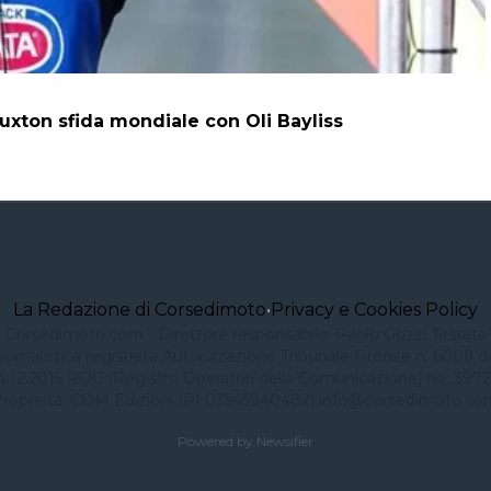
uxton sfida mondiale con Oli Bayliss
La Redazione di Corsedimoto
•
Privacy e Cookies Policy
Corsedimoto.com - Direttore responsabile: Paolo Gozzi Testata
iornalistica registrata Autorizzazione Tribunale Firenze n. 6009 d
4.12.2015 ROC (Registro Operatori della Comunicazione) no. 3972
roprietà: CDM Edizioni (PI 03545940482)
info@corsedimoto.co
Powered by Newsifier