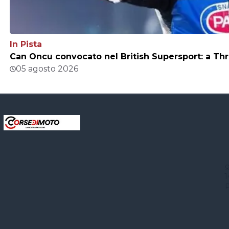
In Pista
Can Oncu convocato nel British Supersport: a Thr
05 agosto 2026
g
1
P