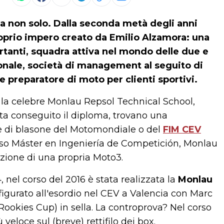
 non solo. Dalla seconda metà degli anni
oprio impero creato da Emilio Alzamora: una
rtanti, squadra attiva nel mondo delle due e
ionale, società di management al seguito di
) e preparatore di moto per clienti sportivi.
a la celebre Monlau Repsol Technical School,
ta conseguito il diploma, trovano una
re di blasone del Motomondiale o del
FIM CEV
 corso Máster en Ingeniería de Competición, Monlau
azione di una propria Moto3.
nel corso del 2016 è stata realizzata la
Monlau
igurato all'esordio nel CEV a Valencia con Marc
ookies Cup) in sella. La controprova? Nel corso
eloce sul (breve) rettifilo dei box.