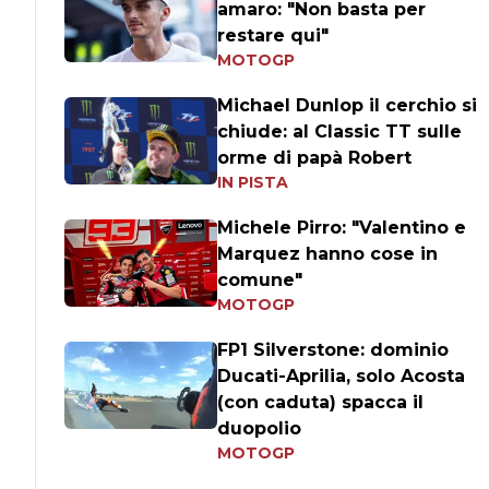
amaro: "Non basta per
restare qui"
MOTOGP
Michael Dunlop il cerchio si
chiude: al Classic TT sulle
orme di papà Robert
IN PISTA
Michele Pirro: "Valentino e
Marquez hanno cose in
comune"
MOTOGP
FP1 Silverstone: dominio
Ducati-Aprilia, solo Acosta
(con caduta) spacca il
duopolio
MOTOGP