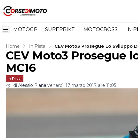
MOTOGP
SUPERBIKE
MOTOCROSS
IN P
Home
In Pista
CEV Moto3 Prosegue Lo Sviluppo D
CEV Moto3 Prosegue lo
MC16
In Pista
di
Alessio Piana
venerdì, 17 marzo 2017 alle 11:05