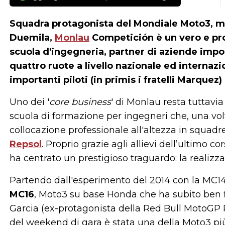
Squadra protagonista del Mondiale Moto3, ma
Duemila,
Monlau
Competición
è un vero e pr
scuola d'ingegneria, partner di aziende impo
quattro ruote a livello nazionale ed internaz
importanti piloti (in primis i fratelli Marquez
Uno dei '
core business
' di Monlau resta tuttavi
scuola di formazione per ingegneri che, una vol
collocazione professionale all'altezza in squad
Repsol
. Proprio grazie agli allievi dell’ultimo
ha centrato un prestigioso traguardo: la realizz
Partendo dall'esperimento del 2014 con la MC14, 
MC16
, Moto3 su base Honda che ha subito ben f
Garcia (ex-protagonista della Red Bull MotoGP R
del weekend di gara è stata una della Moto3 più v