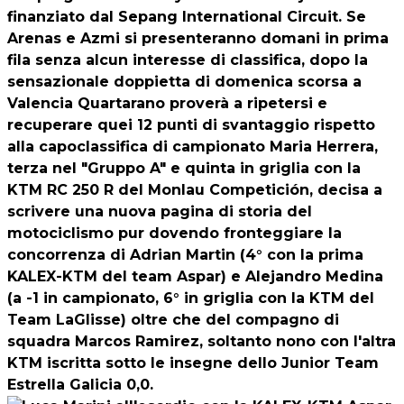
finanziato dal Sepang International Circuit. Se
Arenas e Azmi si presenteranno domani in prima
fila senza alcun interesse di classifica, dopo la
sensazionale doppietta di domenica scorsa a
Valencia Quartarano proverà a ripetersi e
recuperare quei 12 punti di svantaggio rispetto
alla capoclassifica di campionato Maria Herrera,
terza nel "Gruppo A" e quinta in griglia con la
KTM RC 250 R del Monlau Competición, decisa a
scrivere una nuova pagina di storia del
motociclismo pur dovendo fronteggiare la
concorrenza di Adrian Martin (4° con la prima
KALEX-KTM del team Aspar) e Alejandro Medina
(a -1 in campionato, 6° in griglia con la KTM del
Team LaGlisse) oltre che del compagno di
squadra Marcos Ramirez, soltanto nono con l'altra
KTM iscritta sotto le insegne dello Junior Team
Estrella Galicia 0,0.