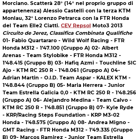
Morciano. Scatterà 28° (14° nel proprio gruppo di
appartenenza) Alessio Castelli con la terza KTM
Monlau, 32° Lorenzo Petrarca con la FTR Honda
del Team Elle2 Ciatti.
CEV Repsol
Moto3 2013
Circuito de Jerez, Classifica Combinata Qualifiche
01- Fabio Quartararo - Wild Wolf Racing - FTR
Honda M312 - 1'47.100 (Gruppo A) 02- Albert
Arenas - Team Stylobike - FTR Honda M312 -
1'48.415 (Gruppo B) 03- Hafiq Azmi - Touchline SIC
Ajo - KTM RC 250 R - 1'48.061 (Gruppo A) 04-
Adrian Martin - O.I.D. Team Aspar - KALEX KTM -
1'48.844 (Gruppo B) 05- Maria Herrera - Junior
Team Estrella Galicia 0,0 - KTM RC 250 R - 1'48.256
(Gruppo A) 06- Alejandro Medina - Team Calvo -
KTM RC 250 R - 1'48.851 (Gruppo B) 07- Kyle Ryde
- KRP/Racing Steps Foundation - KRP M3-02
Honda - 1'48.575 (Gruppo A) 08- Andrea Migno -
GMT Racing - FTR Honda M312 - 1'49.335 (Gruppo
B) 09- Marcos Ramirez - Junior Team Estrella