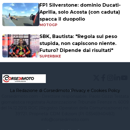
FP1 Silverstone: dominio Ducati-
Aprilia, solo Acosta (con caduta)
spacca il duopolio
MOTOGP
SBK, Bautista: "Regola sul peso
stupida, non capiscono niente.
Futuro? Dipende dai risultati"
SUPERBIKE
La Redazione di Corsedimoto
•
Privacy e Cookies Policy
Corsedimoto.com - Direttore responsabile: Paolo Gozzi Testata
giornalistica registrata Autorizzazione Tribunale Firenze n. 6009
del 14.12.2015 ROC (Registro Operatori della Comunicazione) no.
39721. Proprietà: CDM Edizioni (PI 03545940482)
info@corsedimoto.com