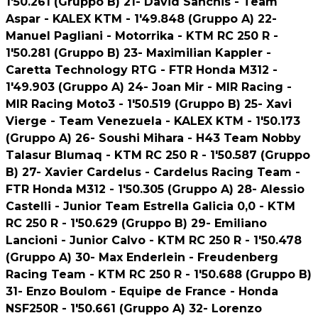
1'50.261 (Gruppo B) 21- David Sanchis - Team
Aspar - KALEX KTM - 1'49.848 (Gruppo A) 22-
Manuel Pagliani - Motorrika - KTM RC 250 R -
1'50.281 (Gruppo B) 23- Maximilian Kappler -
Caretta Technology RTG - FTR Honda M312 -
1'49.903 (Gruppo A) 24- Joan Mir - MIR Racing -
MIR Racing Moto3 - 1'50.519 (Gruppo B) 25- Xavi
Vierge - Team Venezuela - KALEX KTM - 1'50.173
(Gruppo A) 26- Soushi Mihara - H43 Team Nobby
Talasur Blumaq - KTM RC 250 R - 1'50.587 (Gruppo
B) 27- Xavier Cardelus - Cardelus Racing Team -
FTR Honda M312 - 1'50.305 (Gruppo A) 28- Alessio
Castelli - Junior Team Estrella Galicia 0,0 - KTM
RC 250 R - 1'50.629 (Gruppo B) 29- Emiliano
Lancioni - Junior Calvo - KTM RC 250 R - 1'50.478
(Gruppo A) 30- Max Enderlein - Freudenberg
Racing Team - KTM RC 250 R - 1'50.688 (Gruppo B)
31- Enzo Boulom - Equipe de France - Honda
NSF250R - 1'50.661 (Gruppo A) 32- Lorenzo