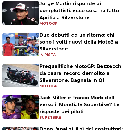
Jorge Martin risponde ai
complottisti: ecco cosa ha fatto
Aprilia a Silverstone
MOTOGP
Due debutti ed un ritorno: chi
sono i volti nuovi della Moto3 a
Silverstone
IN PISTA
Prequalifiche MotoGP: Bezzecchi
da paura, record demolito a
Silverstone. Bagnaia in Q1
MOTOGP
Jack Miller e Franco Morbidelli
verso il Mondiale Superbike? Le
risposte dei piloti
SUPERBIKE
Dopo l’analisi, il sì dei costruttori: