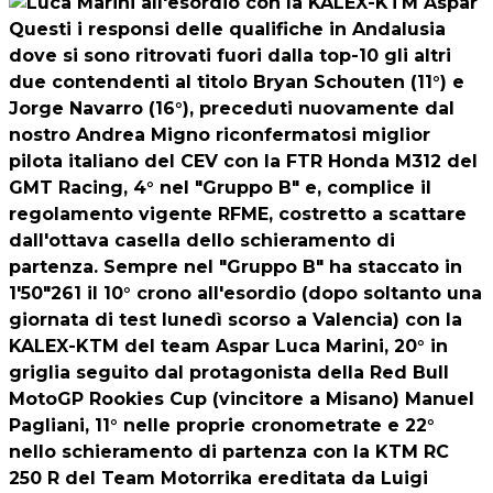
Questi i responsi delle qualifiche in Andalusia
dove si sono ritrovati fuori dalla top-10 gli altri
due contendenti al titolo Bryan Schouten (11°) e
Jorge Navarro (16°), preceduti nuovamente dal
nostro Andrea Migno riconfermatosi miglior
pilota italiano del CEV con la FTR Honda M312 del
GMT Racing, 4° nel "Gruppo B" e, complice il
regolamento vigente RFME, costretto a scattare
dall'ottava casella dello schieramento di
partenza. Sempre nel "Gruppo B" ha staccato in
1'50"261 il 10° crono all'esordio (dopo soltanto una
giornata di test lunedì scorso a Valencia) con la
KALEX-KTM del team Aspar Luca Marini, 20° in
griglia seguito dal protagonista della Red Bull
MotoGP Rookies Cup (vincitore a Misano) Manuel
Pagliani, 11° nelle proprie cronometrate e 22°
nello schieramento di partenza con la KTM RC
250 R del Team Motorrika ereditata da Luigi