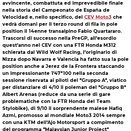
avvincente, combattuta ed imprevedibile finale
nella storia del Campeonato de España de
Velocidad e, nello specifico, del
CEV Moto3
che
vedrà domani per il terzo round di fila in pole
position il 14enne transalpino Fabio Quartararo.
Trascorsi di successo nella PreGP, all'esordio
quest'anno nel CEV con una FTR Honda M312
schierata dal Wild Wolf Racing, l'originario di
Nizza dopo Navarra e Valencia ha fatto sua la pole
position anche a Jerez de la Frontera staccando
un impressionante 1'47"100 nella seconda
sessione riservata ai piloti del "Gruppo A", viatico
per distanziare di 4/10 il poleman del "Gruppo B"
Albert Arenas (reduce da una serie di gare
problematiche con la FTR Honda del Team
Stylobike), di 9/10 il sorprendente malese Hafiq
Azmi, promosso al mondiale Moto3 2014 sempre
con una KTM dell'Ajo Motorsport a compimento
del programma "Malaysian Junior Project"