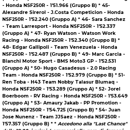
- Honda NSF250R - 1'51.966 (Gruppo B) * 45-
Alexandre Sirerol - J.Costa Competicion - Honda
NSF250R - 1'52.240 (Gruppo A) * 46- Sara Sanchez
- Team Larresport - Honda NSF250R - 1'52.337
(Gruppo A) * 47- Ryan Watson - Watson Work
Racing - Honda NSF250R - 1'52.340 (Gruppo B) *
48- Edgar Gallipoli - Team Venezuela - Honda
NSF250R - 1'52.487 (Gruppo B) * 49- Marc Garcia -
Bianchi Motor Sport - BMS Moto3 GP - 1'52.531
(Gruppo A) * 50- Hugo Casadesus - 2.0 Racing
Team - Honda NSF250R - 1'52.979 (Gruppo B) * 51-
Ren Toba - H43 Team Nobby Talasur Blumaq -
Honda NSF250R - 1'53.289 (Gruppo A) * 52- Jorel
Boerboom - RV Racing - Honda NSF250R - 1'53.649
(Gruppo A) * 53- Amaury Jakab - PP Promotion -
Honda NSF250R - 1'54.725 (Gruppo B) * 54- Juan
Jose Nunenz - Team JJSaez - Honda NSF250R -
1'57.357 (Gruppo B) * *
Accedono alla "Last Chance"