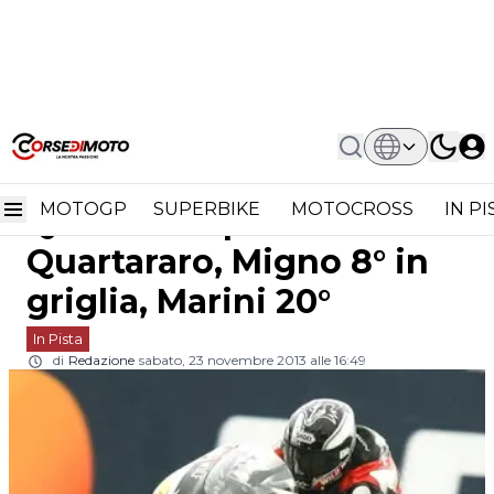
Home
In Pista
CEV Moto3 Jerez Qualifiche: Pole
CEV Moto3 Jerez
Quartararo, Migno 8° In Griglia, Marini
20°
MOTOGP
SUPERBIKE
MOTOCROSS
IN P
Qualifiche: pole
Quartararo, Migno 8° in
griglia, Marini 20°
In Pista
di
Redazione
sabato, 23 novembre 2013 alle 16:49