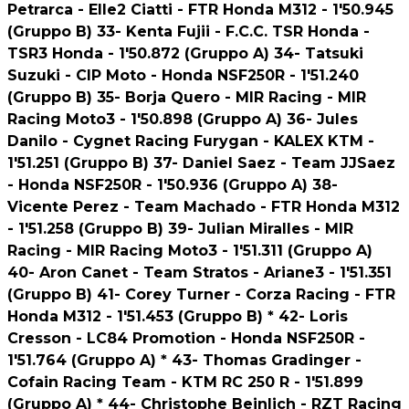
Petrarca - Elle2 Ciatti - FTR Honda M312 - 1'50.945
(Gruppo B) 33- Kenta Fujii - F.C.C. TSR Honda -
TSR3 Honda - 1'50.872 (Gruppo A) 34- Tatsuki
Suzuki - CIP Moto - Honda NSF250R - 1'51.240
(Gruppo B) 35- Borja Quero - MIR Racing - MIR
Racing Moto3 - 1'50.898 (Gruppo A) 36- Jules
Danilo - Cygnet Racing Furygan - KALEX KTM -
1'51.251 (Gruppo B) 37- Daniel Saez - Team JJSaez
- Honda NSF250R - 1'50.936 (Gruppo A) 38-
Vicente Perez - Team Machado - FTR Honda M312
- 1'51.258 (Gruppo B) 39- Julian Miralles - MIR
Racing - MIR Racing Moto3 - 1'51.311 (Gruppo A)
40- Aron Canet - Team Stratos - Ariane3 - 1'51.351
(Gruppo B) 41- Corey Turner - Corza Racing - FTR
Honda M312 - 1'51.453 (Gruppo B) * 42- Loris
Cresson - LC84 Promotion - Honda NSF250R -
1'51.764 (Gruppo A) * 43- Thomas Gradinger -
Cofain Racing Team - KTM RC 250 R - 1'51.899
(Gruppo A) * 44- Christophe Beinlich - RZT Racing