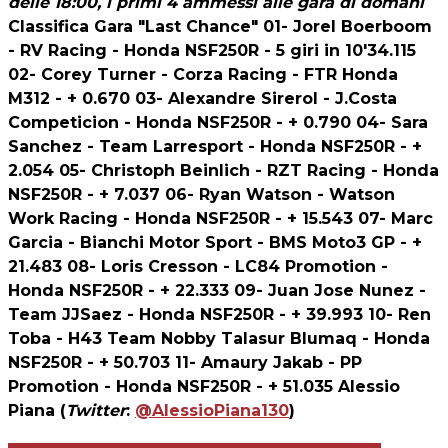
delle 18:00, i primi 4 ammessi alle gara di domani
Classifica Gara "Last Chance"
01- Jorel Boerboom
- RV Racing - Honda NSF250R - 5 giri in 10'34.115
02- Corey Turner - Corza Racing - FTR Honda
M312 - + 0.670 03- Alexandre Sirerol - J.Costa
Competicion - Honda NSF250R - + 0.790 04- Sara
Sanchez - Team Larresport - Honda NSF250R - +
2.054 05- Christoph Beinlich - RZT Racing - Honda
NSF250R - + 7.037 06- Ryan Watson - Watson
Work Racing - Honda NSF250R - + 15.543 07- Marc
Garcia - Bianchi Motor Sport - BMS Moto3 GP - +
21.483 08- Loris Cresson - LC84 Promotion -
Honda NSF250R - + 22.333 09- Juan Jose Nunez -
Team JJSaez - Honda NSF250R - + 39.993 10- Ren
Toba - H43 Team Nobby Talasur Blumaq - Honda
NSF250R - + 50.703 11- Amaury Jakab - PP
Promotion - Honda NSF250R - + 51.035
Alessio
Piana
(
Twitter
:
@AlessioPiana130
)