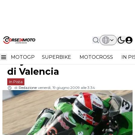
Home
In Pista
CEV Extreme: Kenny Noyes Da Record
CEV Extreme: Kenny
Nei Test Di Valencia
MOTOGP
SUPERBIKE
MOTOCROSS
IN P
Noyes da record nei test
di Valencia
In Pista
di
Redazione
venerdì, 19 giugno 2009 alle 3:34