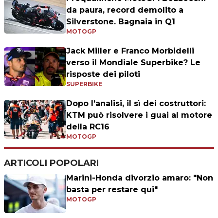
da paura, record demolito a
Silverstone. Bagnaia in Q1
MOTOGP
Jack Miller e Franco Morbidelli
verso il Mondiale Superbike? Le
risposte dei piloti
SUPERBIKE
Dopo l’analisi, il sì dei costruttori:
KTM può risolvere i guai al motore
della RC16
MOTOGP
ARTICOLI POPOLARI
Marini-Honda divorzio amaro: "Non
basta per restare qui"
MOTOGP