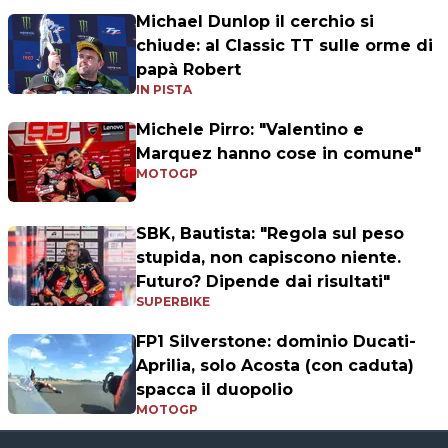
Michael Dunlop il cerchio si
chiude: al Classic TT sulle orme di
papà Robert
IN PISTA
Michele Pirro: "Valentino e
Marquez hanno cose in comune"
MOTOGP
SBK, Bautista: "Regola sul peso
stupida, non capiscono niente.
Futuro? Dipende dai risultati"
SUPERBIKE
FP1 Silverstone: dominio Ducati-
Aprilia, solo Acosta (con caduta)
spacca il duopolio
MOTOGP