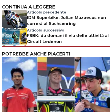
CONTINUA A LEGGERE
Articolo precedente
IDM Superbike: Julian Mazuecos non
correrà al Sachsenring
Articolo successivo
FSBK: da domani il via delle attività al
Circuit Ledenon
POTREBBE ANCHE PIACERTI