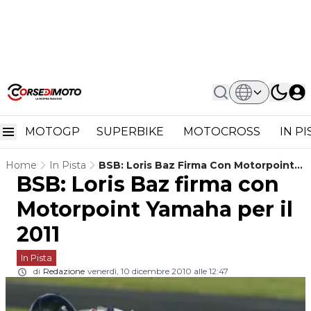
MOTOGP
SUPERBIKE
MOTOCROSS
IN P
Home
In Pista
BSB: Loris Baz Firma Con Motorpoint
BSB: Loris Baz firma con
Yamaha Per Il 2011
Motorpoint Yamaha per il
2011
In Pista
di
Redazione
venerdì, 10 dicembre 2010 alle 12:47