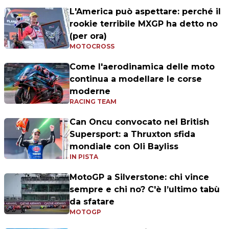
L'America può aspettare: perché il
rookie terribile MXGP ha detto no
(per ora)
MOTOCROSS
Come l'aerodinamica delle moto
continua a modellare le corse
moderne
RACING TEAM
Can Oncu convocato nel British
Supersport: a Thruxton sfida
mondiale con Oli Bayliss
IN PISTA
MotoGP a Silverstone: chi vince
sempre e chi no? C'è l’ultimo tabù
da sfatare
MOTOGP