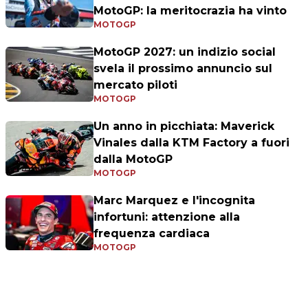
MotoGP: la meritocrazia ha vinto
MOTOGP
MotoGP 2027: un indizio social
svela il prossimo annuncio sul
mercato piloti
MOTOGP
Un anno in picchiata: Maverick
Vinales dalla KTM Factory a fuori
dalla MotoGP
MOTOGP
Marc Marquez e l'incognita
infortuni: attenzione alla
frequenza cardiaca
MOTOGP