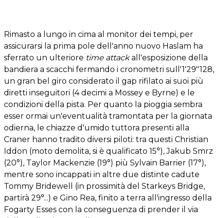
Rimasto a lungo in cima al monitor dei tempi, per
assicurarsi la prima pole dell'anno nuovo Haslam ha
sferrato un ulteriore
time attack
all'esposizione della
bandiera a scacchi fermando i cronometri sull'1'29"128,
un gran bel giro considerato il gap rifilato ai suoi più
diretti inseguitori (4 decimi a Mossey e Byrne) e le
condizioni della pista. Per quanto la pioggia sembra
esser ormai un'eventualità tramontata per la giornata
odierna, le chiazze d'umido tuttora presenti alla
Craner hanno tradito diversi piloti: tra questi Christian
Iddon (moto demolita, si è qualificato 15°), Jakub Smrz
(20°), Taylor Mackenzie (19°) più Sylvain Barrier (17°),
mentre sono incappati in altre due distinte cadute
Tommy Bridewell (in prossimità del Starkeys Bridge,
partirà 29°...) e Gino Rea, finito a terra all'ingresso della
Fogarty Esses con la conseguenza di prender il via