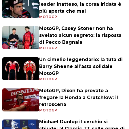
leader inatteso, la corsa iridata è
più aperta che mai
MOTOGP
MotoGP, Casey Stoner non ha
svelato alcun segreto: la risposta
di Pecco Bagnaia
MOTOGP
Un cimelio leggendario: la tuta di
Barry Sheene all’asta solidale
MotoGP
MOTOGP
MotoGP, Dixon ha provato a
fregare la Honda a Crutchlow: il
retroscena
MOTOGP
Michael Dunlop il cerchio si
chiude: al Classic TT sulle orme di