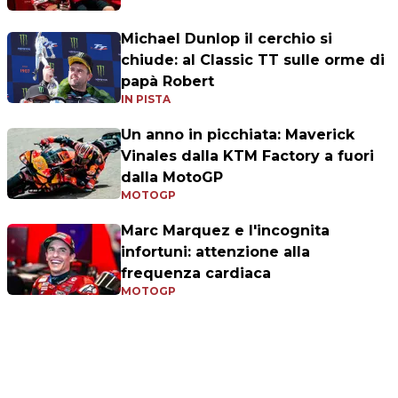
Michael Dunlop il cerchio si
chiude: al Classic TT sulle orme di
papà Robert
IN PISTA
Un anno in picchiata: Maverick
Vinales dalla KTM Factory a fuori
dalla MotoGP
MOTOGP
Marc Marquez e l'incognita
infortuni: attenzione alla
frequenza cardiaca
MOTOGP