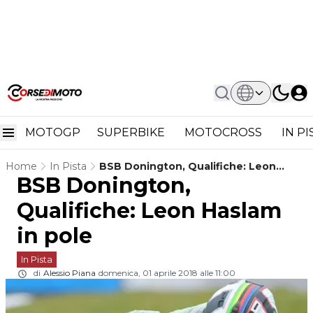
MOTOGP
SUPERBIKE
MOTOCROSS
IN P
Home
In Pista
BSB Donington, Qualifiche: Leon
BSB Donington,
Haslam In Pole
Qualifiche: Leon Haslam
in pole
In Pista
di
Alessio Piana
domenica, 01 aprile 2018 alle 11:00