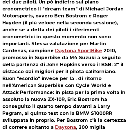
dei due piloti. Un pò indietro sul piano
cronometrico il "dream team" di Michael Jordan
Motorsports, ovvero Ben Bostrom e Roger
Hayden (il più veloce nella seconda sessione),
anche se a detta dei piloti i riferimenti
cronometrici in questo momento non sono
importanti. Stessa valutazione per Martin
Cardenas, campione
Daytona SportBike
2010,
promosso in Superbike da M4 Suzuki a seguito
della partenza di John Hopkins verso il BSB: 2" il
distacco dai migliori per il pilota californiano.
Buon "esordio" invece per la , di ritorno
nell'American Superbike con Cycle World e
Attack Performance: in pista per la prima volta in
assoluto la nuova ZX-10R, Eric Bostrom ha
conseguito il quarto tempo davanti a Larry
Pegram, al quinto test con la BMW S1000RR
sviluppata in proprio. Per Bostrom c'è la certezza
di correre soltanto a
Daytona
, 200 miglia