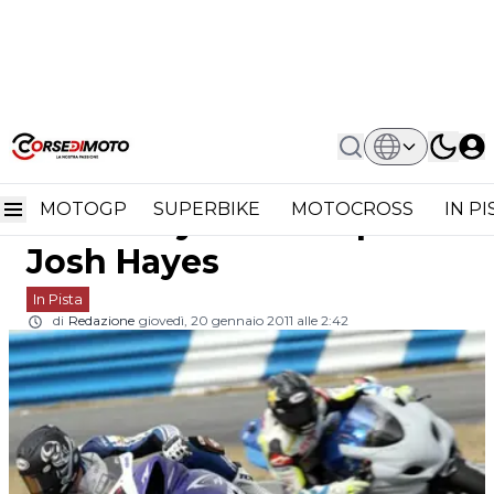
Home
In Pista
American Superbike: Nei Test A
American Superbike: nei
Daytona Sempre Josh Hayes
MOTOGP
SUPERBIKE
MOTOCROSS
IN P
test a Daytona sempre
Josh Hayes
In Pista
di
Redazione
giovedì, 20 gennaio 2011 alle 2:42