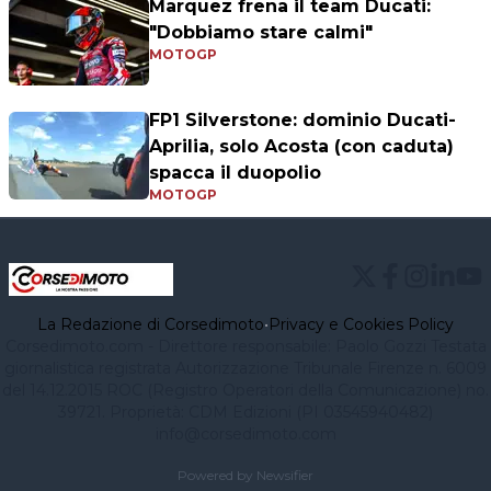
Marquez frena il team Ducati:
"Dobbiamo stare calmi"
MOTOGP
FP1 Silverstone: dominio Ducati-
Aprilia, solo Acosta (con caduta)
spacca il duopolio
MOTOGP
La Redazione di Corsedimoto
•
Privacy e Cookies Policy
Corsedimoto.com - Direttore responsabile: Paolo Gozzi Testata
giornalistica registrata Autorizzazione Tribunale Firenze n. 6009
del 14.12.2015 ROC (Registro Operatori della Comunicazione) no.
39721. Proprietà: CDM Edizioni (PI 03545940482)
info@corsedimoto.com
Powered by Newsifier