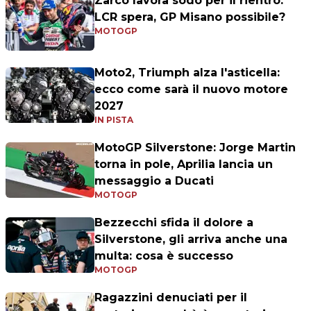
Zarco lavora sodo per il rientro:
LCR spera, GP Misano possibile?
MOTOGP
Moto2, Triumph alza l'asticella:
ecco come sarà il nuovo motore
2027
IN PISTA
MotoGP Silverstone: Jorge Martin
torna in pole, Aprilia lancia un
messaggio a Ducati
MOTOGP
Bezzecchi sfida il dolore a
Silverstone, gli arriva anche una
multa: cosa è successo
MOTOGP
Ragazzini denuciati per il