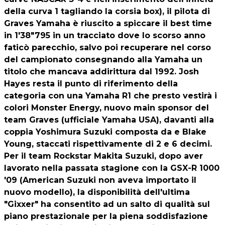
della curva 1 tagliando la corsia box), il pilota di
Graves Yamaha è riuscito a spiccare il best time
in 1'38"795 in un tracciato dove lo scorso anno
faticò parecchio, salvo poi recuperare nel corso
del campionato consegnando alla Yamaha un
titolo che mancava addirittura dal 1992. Josh
Hayes resta il punto di riferimento della
categoria con una Yamaha R1 che presto vestirà i
colori Monster Energy, nuovo main sponsor del
team Graves (ufficiale Yamaha USA), davanti alla
coppia Yoshimura Suzuki composta da e Blake
Young, staccati rispettivamente di 2 e 6 decimi.
Per il team Rockstar Makita Suzuki, dopo aver
lavorato nella passata stagione con la GSX-R 1000
'09 (American Suzuki non aveva importato il
nuovo modello), la disponibilità dell'ultima
"Gixxer" ha consentito ad un salto di qualità sul
piano prestazionale per la piena soddisfazione