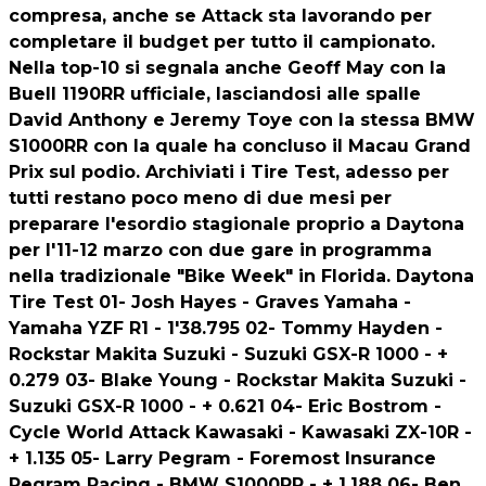
compresa, anche se Attack sta lavorando per
completare il budget per tutto il campionato.
Nella top-10 si segnala anche Geoff May con la
Buell 1190RR ufficiale, lasciandosi alle spalle
David Anthony e Jeremy Toye con la stessa BMW
S1000RR con la quale ha concluso il Macau Grand
Prix sul podio. Archiviati i Tire Test, adesso per
tutti restano poco meno di due mesi per
preparare l'esordio stagionale proprio a Daytona
per l'11-12 marzo con due gare in programma
nella tradizionale "Bike Week" in Florida. Daytona
Tire Test 01- Josh Hayes - Graves Yamaha -
Yamaha YZF R1 - 1'38.795 02- Tommy Hayden -
Rockstar Makita Suzuki - Suzuki GSX-R 1000 - +
0.279 03- Blake Young - Rockstar Makita Suzuki -
Suzuki GSX-R 1000 - + 0.621 04- Eric Bostrom -
Cycle World Attack Kawasaki - Kawasaki ZX-10R -
+ 1.135 05- Larry Pegram - Foremost Insurance
Pegram Racing - BMW S1000RR - + 1.188 06- Ben