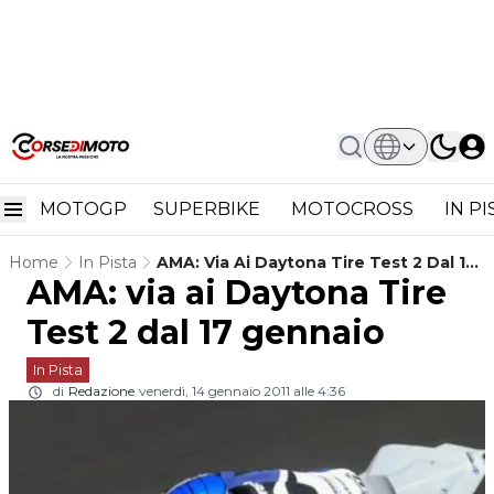
MOTOGP
SUPERBIKE
MOTOCROSS
IN P
Home
In Pista
AMA: Via Ai Daytona Tire Test 2 Dal 17
AMA: via ai Daytona Tire
Gennaio
Test 2 dal 17 gennaio
In Pista
di
Redazione
venerdì, 14 gennaio 2011 alle 4:36